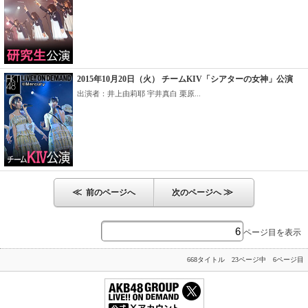
2015年10月20日（火） チームKIV「シアターの女神」公演
出演者：井上由莉耶 宇井真白 栗原...
≪
≫
前のページへ
次のページへ
ページ目を表示
668タイトル 23ページ中 6ページ目