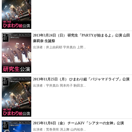
2013年3月24日（日） 研究生「PARTYが始まるよ」公演 山田
麻莉奈 生誕祭
出演者：井上由莉耶 宇井真白 上野...
2013年11月25日（月） ひまわり組「パジャマドライブ」公演
出演者：宇井真白 岡本尚子 駒田京...
2015年11月6日（金） チームKIV「シアターの女神」公演
出演者：荒巻美咲 渕上舞 山内祐奈...