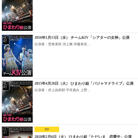
2016年1月13日（水） チームKIV「シアターの女神」公演
出演者：荒巻美咲 渕上舞 伊藤来笑...
2015年4月28日（火） ひまわり組「パジャマドライブ」公演
出演者：井上由莉耶 宇井真白 上野...
HD
2018年2月6日（火） ひまわり組「ただいま 恋愛中」公演