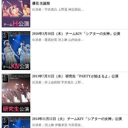
優花 生誕祭
出演者：宇井真白 上野遥 神志那結...
2016年3月10日（木） チームKIV「シアターの女神」公演
出演者：栗原紗英 渕上舞 山内祐奈...
2013年7月31日（水） 研究生「PARTYが始まるよ」公演
出演者：井上由莉耶 宇井真白 上野...
2014年11月11日（火） チームKIV「シアターの女神」公演
出演者：渕上舞 伊藤来笑 今田美奈...