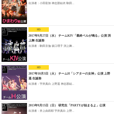
出演者：小田彩加 神志那結衣 駒田...
HD
2017年9月27日（水） チームKIV「最終ベルが鳴る」公演 渕
上舞 生誕祭
出演者：駒田京伽 坂口理子 渕上舞...
HD
2017年10月3日（火） チームH「シアターの女神」公演 上野
遥 生誕祭
出演者：宇井真白 上野遥 神志那結...
2013年9月15日（日） 研究生「PARTYが始まるよ」公演
出演者：井上由莉耶 宇井真白 上野...