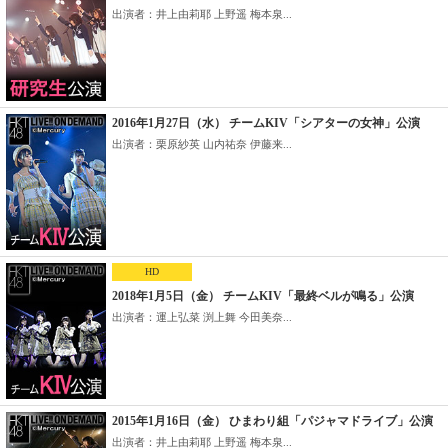
出演者：井上由莉耶 上野遥 梅本泉...
2016年1月27日（水） チームKIV「シアターの女神」公演
出演者：栗原紗英 山内祐奈 伊藤来...
HD
2018年1月5日（金） チームKIV「最終ベルが鳴る」公演
出演者：運上弘菜 渕上舞 今田美奈...
2015年1月16日（金） ひまわり組「パジャマドライブ」公演
出演者：井上由莉耶 上野遥 梅本泉...