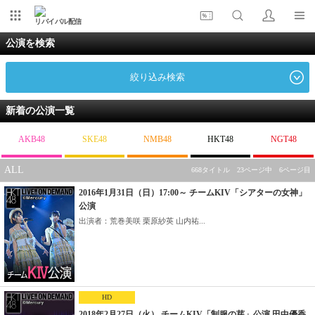
リバイバル配信
公演を検索
絞り込み検索
新着の公演一覧
AKB48
SKE48
NMB48
HKT48
NGT48
ALL
668タイトル 23ページ中 6ページ目
2016年1月31日（日）17:00～ チームKIV「シアターの女神」
公演
出演者：荒巻美咲 栗原紗英 山内祐...
HD
2018年2月27日（火） チームKIV「制服の芽」公演 田中優香