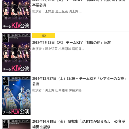
卒業公演
出演者：上野遥 運上弘菜 渕上舞 ...
HD
2018年7月12日（木） チームKIV「制服の芽」公演
出演者：運上弘菜 小田彩加 堺萌香...
2014年12月27日（土）12:30～ チームKIV「シアターの女神」
公演
出演者：渕上舞 山内祐奈 伊藤来笑...
2013年10月18日（金） 研究生「PARTYが始まるよ」公演 草
場愛 生誕祭