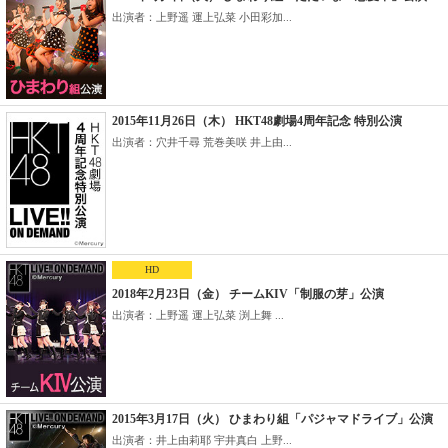
出演者：上野遥 運上弘菜 小田彩加...
2015年11月26日（木） HKT48劇場4周年記念 特別公演
出演者：穴井千尋 荒巻美咲 井上由...
HD
2018年2月23日（金） チームKIV「制服の芽」公演
出演者：上野遥 運上弘菜 渕上舞 ...
2015年3月17日（火） ひまわり組「パジャマドライブ」公演
出演者：井上由莉耶 宇井真白 上野...