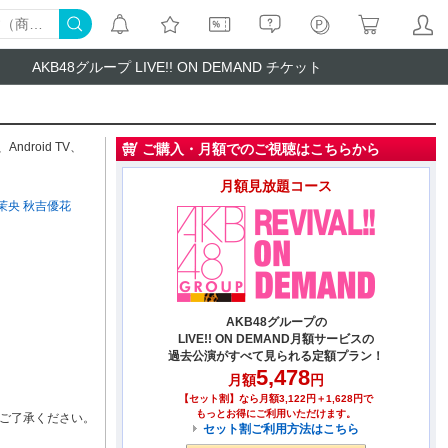
AKB48グループ LIVE!! ON DEMAND チケット
、
Android TV
、
ご購入・月額でのご視聴はこちらから
月額見放題コース
茉央
秋吉優花
AKB48グループの
LIVE!! ON DEMAND月額サービスの
過去公演がすべて見られる定額プラン！
5,478
月額
円
【セット割】なら月額3,122円＋1,628円で
もっとお得にご利用いただけます。
ご了承ください。
セット割ご利用方法はこちら