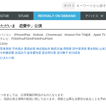
すべて
NGT48
STU48
REVIVAL!! ON DEMAND
デバイス
組「ただいま 恋愛中」公演
パソコン
、
iPhone/iPad
、
Android
、
Chromecast
、
Amazon Fire TV端末
、
Apple TV
テレビ
、
PS5®Pro/PS5®/PS4®Pro/PS4®
120分
荒巻美咲
宇井真白
栗原紗英
神志那結衣
駒田京伽
堺萌香
田中菜津美
豊永阿紀
山本
今村麻莉愛
岩花詩乃
坂本愛玲菜
冨吉明日香
深川舞子
村川緋杏
ひまわり組
につきましては、公演実施日時点のものとなります。
は、当該公演上演時の状況に則しております。現状とは異なる部分があることを予め