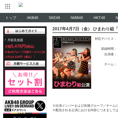
トップ
AKB48
SKE48
NMB48
HKT48
2017年4月7日（金） ひまわり
対応デバイス：
月額見放題
5,478円
月額
(税込)
収録時間：
※各48グループ月額サービスに加
出演者：
入中は1,628円（税込）！
チーム：
※出演メンバーおよび在籍グループ／チーム
※配信される公演における内容につきまして