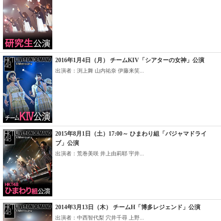
2016年1月4日（月） チームKIV「シアターの女神」公演
出演者：渕上舞 山内祐奈 伊藤来笑...
2015年8月1日（土）17:00～ ひまわり組「パジャマドライ
ブ」公演
出演者：荒巻美咲 井上由莉耶 宇井...
2014年3月13日（木） チームH「博多レジェンド」公演
出演者：中西智代梨 穴井千尋 上野...