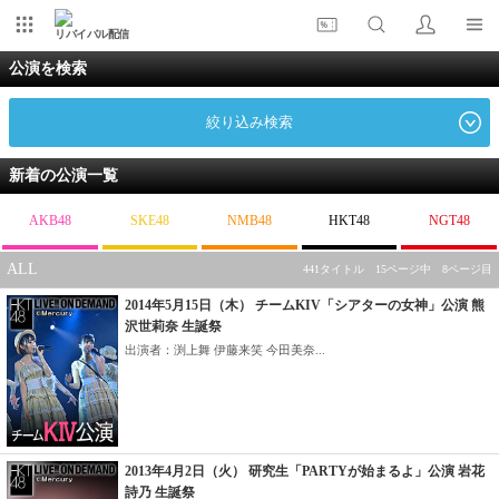
リバイバル配信
公演を検索
絞り込み検索
新着の公演一覧
AKB48
SKE48
NMB48
HKT48
NGT48
ALL
441タイトル 15ページ中 8ページ目
2014年5月15日（木） チームKIV「シアターの女神」公演 熊
沢世莉奈 生誕祭
出演者：渕上舞 伊藤来笑 今田美奈...
2013年4月2日（火） 研究生「PARTYが始まるよ」公演 岩花
詩乃 生誕祭