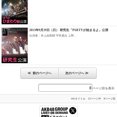
2013年9月29日（日） 研究生「PARTYが始まるよ」公演
出演者：井上由莉耶 宇井真白 上野...
≪
≫
前のページへ
次のページへ
ページ目を表示
441タイトル 15ページ中 8ページ目