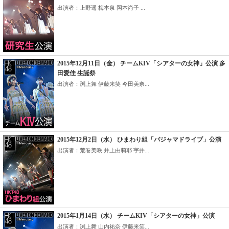
出演者：上野遥 梅本泉 岡本尚子 ...
2015年12月11日（金） チームKIV「シアターの女神」公演 多
田愛佳 生誕祭
出演者：渕上舞 伊藤来笑 今田美奈...
2015年12月2日（水） ひまわり組「パジャマドライブ」公演
出演者：荒巻美咲 井上由莉耶 宇井...
2015年1月14日（水） チームKIV「シアターの女神」公演
出演者：渕上舞 山内祐奈 伊藤来笑...