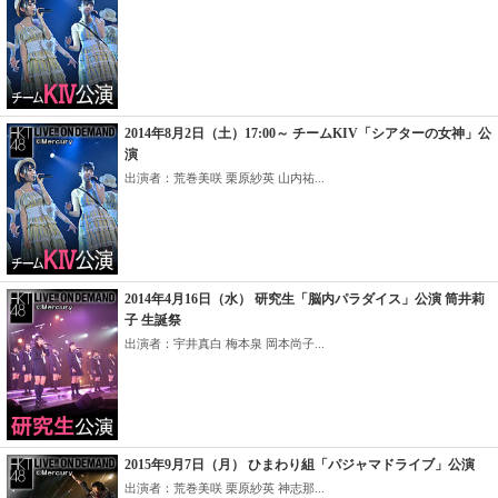
2014年8月2日（土）17:00～ チームKIV「シアターの女神」公
演
出演者：荒巻美咲 栗原紗英 山内祐...
2014年4月16日（水） 研究生「脳内パラダイス」公演 筒井莉
子 生誕祭
出演者：宇井真白 梅本泉 岡本尚子...
2015年9月7日（月） ひまわり組「パジャマドライブ」公演
出演者：荒巻美咲 栗原紗英 神志那...