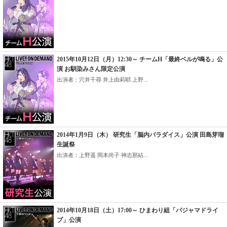
2015年10月12日（月）12:30～ チームH「最終ベルが鳴る」公
演 お馴染みさん限定公演
出演者：穴井千尋 井上由莉耶 上野...
2014年1月9日（木） 研究生「脳内パラダイス」公演 田島芽瑠
生誕祭
出演者：上野遥 岡本尚子 神志那結...
2014年10月18日（土）17:00～ ひまわり組「パジャマドライ
ブ」公演