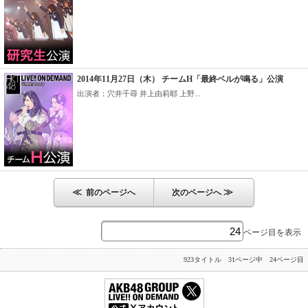
2014年11月27日（木） チームH「最終ベルが鳴る」公演
出演者：穴井千尋 井上由莉耶 上野...
≪
≫
前のページへ
次のページへ
ページ目を表示
923タイトル 31ページ中 24ページ目