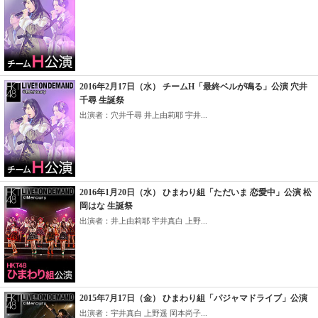
2016年2月17日（水） チームH「最終ベルが鳴る」公演 穴井
千尋 生誕祭
出演者：穴井千尋 井上由莉耶 宇井...
2016年1月20日（水） ひまわり組「ただいま 恋愛中」公演 松
岡はな 生誕祭
出演者：井上由莉耶 宇井真白 上野...
2015年7月17日（金） ひまわり組「パジャマドライブ」公演
出演者：宇井真白 上野遥 岡本尚子...