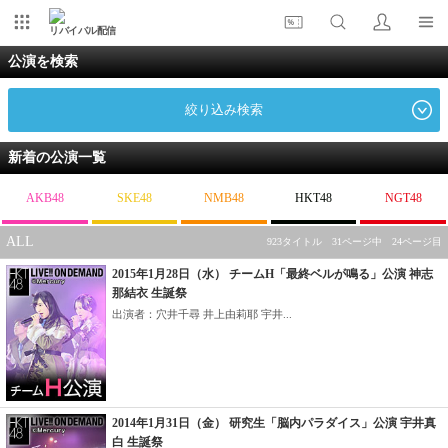
リバイバル配信
公演を検索
絞り込み検索
新着の公演一覧
AKB48
SKE48
NMB48
HKT48
NGT48
ALL
923タイトル 31ページ中 24ページ目
2015年1月28日（水） チームH「最終ベルが鳴る」公演 神志
那結衣 生誕祭
出演者：穴井千尋 井上由莉耶 宇井...
2014年1月31日（金） 研究生「脳内パラダイス」公演 宇井真
白 生誕祭