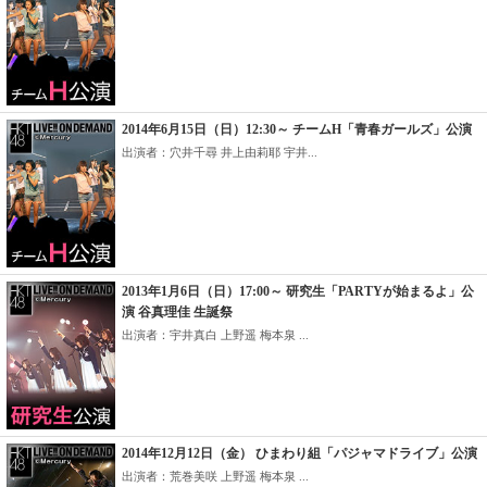
2014年6月15日（日）12:30～ チームH「青春ガールズ」公演
出演者：穴井千尋 井上由莉耶 宇井...
2013年1月6日（日）17:00～ 研究生「PARTYが始まるよ」公
演 谷真理佳 生誕祭
出演者：宇井真白 上野遥 梅本泉 ...
2014年12月12日（金） ひまわり組「パジャマドライブ」公演
出演者：荒巻美咲 上野遥 梅本泉 ...