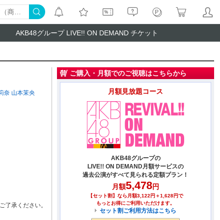
AKB48グループ LIVE!! ON DEMAND チケット
ご購入・月額でのご視聴はこちらから
月額見放題コース
莉奈
山本茉央
AKB48グループの
LIVE!! ON DEMAND月額サービスの
過去公演がすべて見られる定額プラン！
5,478
月額
円
【セット割】なら月額3,122円＋1,628円で
もっとお得にご利用いただけます。
ご了承ください。
セット割ご利用方法はこちら