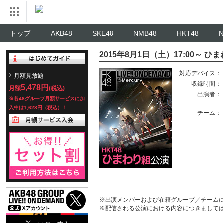
トップ
AKB48
SKE48
NMB48
HKT48
2015年8月1日（土）17:00～
対応デバイス：
月額見放題
収録時間：
5,478円
月額
(税込)
出演者：
※各48グループ月額サービスに加
入中は1,628円（税込）！
チーム：
※出演メンバーおよび在籍グループ／チーム
※配信される公演における内容につきまして