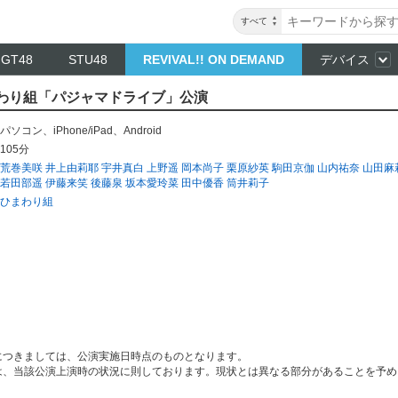
すべて
NGT48
STU48
REVIVAL!! ON DEMAND
デバイス
 ひまわり組「パジャマドライブ」公演
パソコン
、
iPhone/iPad
、
Android
105分
荒巻美咲
井上由莉耶
宇井真白
上野遥
岡本尚子
栗原紗英
駒田京伽
山内祐奈
山田麻
若田部遥
伊藤来笑
後藤泉
坂本愛玲菜
田中優香
筒井莉子
ひまわり組
につきましては、公演実施日時点のものとなります。
は、当該公演上演時の状況に則しております。現状とは異なる部分があることを予め