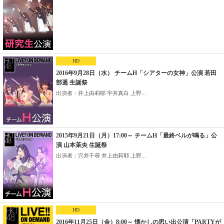
HD
2016年9月28日（水） チームH「シアターの女神」公演 若田
部遥 生誕祭
出演者：井上由莉耶 宇井真白 上野...
2015年9月21日（月）17:00～ チームH「最終ベルが鳴る」公
演 山本茉央 生誕祭
出演者：穴井千尋 井上由莉耶 上野...
HD
2016年11月25日（金）8:00～ 懐かしの思い出公演「PARTYが