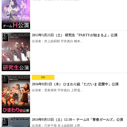
2013年3月23日（土） 研究生「PARTYが始まるよ」公演
出演者：井上由莉耶 宇井真白 梅本...
HD
2016年9月1日（木） ひまわり組「ただいま 恋愛中」公演
出演者：荒巻美咲 宇井真白 上野遥...
2014年9月13日（土）12:30～ チームH「青春ガールズ」公演
出演者：穴井千尋 井上由莉耶 上野...