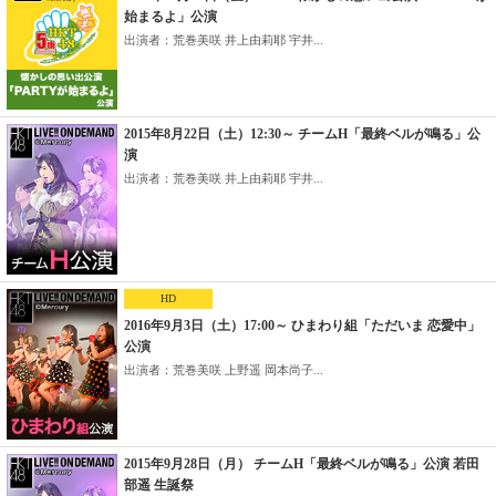
始まるよ」公演
出演者：荒巻美咲 井上由莉耶 宇井...
2015年8月22日（土）12:30～ チームH「最終ベルが鳴る」公
演
出演者：荒巻美咲 井上由莉耶 宇井...
HD
2016年9月3日（土）17:00～ ひまわり組「ただいま 恋愛中」
公演
出演者：荒巻美咲 上野遥 岡本尚子...
2015年9月28日（月） チームH「最終ベルが鳴る」公演 若田
部遥 生誕祭