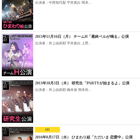
出演者：中西智代梨 宇井真白 岡本...
2015年11月16日（月） チームH「最終ベルが鳴る」公演
出演者：井上由莉耶 宇井真白 上野...
2013年10月3日（木） 研究生「PARTYが始まるよ」公演
出演者：井上由莉耶 梅本泉 岡本尚...
HD
2016年8月17日（水） ひまわり組「ただいま 恋愛中」公演