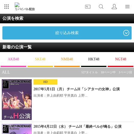
リバイバル配信
公演を検索
絞り込み検索
新着の公演一覧
AKB48
SKE48
NMB48
HKT48
NGT48
ALL
527タイトル 18ページ中 1ページ目
HD
2017年5月1日（月） チームH「シアターの女神」公演
出演者：井上由莉耶 宇井真白 上野...
2015年4月22日（水） チームH「最終ベルが鳴る」公演
出演者：井上由莉耶 宇井真白 上野...