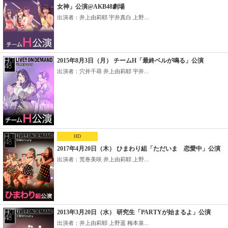
女神」公演@AKB48劇場
出演者：井上由莉耶 宇井真白 上野...
2015年8月3日（月） チームH「最終ベルが鳴る」公演
出演者：穴井千尋 井上由莉耶 宇井...
HD
2017年4月20日（木） ひまわり組「ただいま 恋愛中」公演
出演者：荒巻美咲 井上由莉耶 上野...
2013年3月20日（水） 研究生「PARTYが始まるよ」公演
出演者：井上由莉耶 上野遥 梅本泉...