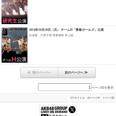
2014年10月20日（月） チームH「青春ガールズ」公演
出演者：穴井千尋 荒巻美咲 井上由...
≪
≫
前のページへ
次のページへ
ページ目を表示
527タイトル 18ページ中 1ページ目