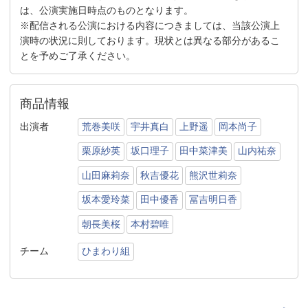
は、公演実施日時点のものとなります。
※配信される公演における内容につきましては、当該公演上
演時の状況に則しております。現状とは異なる部分があるこ
とを予めご了承ください。
商品情報
出演者
荒巻美咲
宇井真白
上野遥
岡本尚子
栗原紗英
坂口理子
田中菜津美
山内祐奈
山田麻莉奈
秋吉優花
熊沢世莉奈
坂本愛玲菜
田中優香
冨吉明日香
朝長美桜
本村碧唯
チーム
ひまわり組