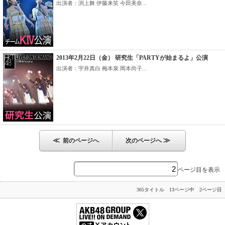
出演者：渕上舞 伊藤来笑 今田美奈...
2013年2月22日（金） 研究生「PARTYが始まるよ」公演
出演者：宇井真白 梅本泉 岡本尚子...
≪
≫
前のページへ
次のページへ
ページ目を表示
365タイトル 13ページ中 2ページ目