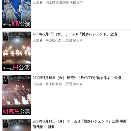
出演者：渕上舞 伊藤来笑 今田美奈...
2013年5月8日（水） チームH「博多レジェンド」公演
出演者：中西智代梨 上野遥 駒田京...
2013年4月19日（金） 研究生「PARTYが始まるよ」公演
出演者：井上由莉耶 上野遥 梅本泉...
2013年5月13日（月） チームH「博多レジェンド」公演 中西
智代梨 生誕祭