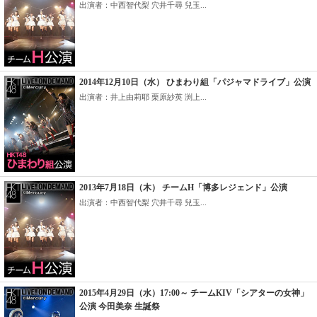
出演者：中西智代梨 穴井千尋 兒玉...
2014年12月10日（水） ひまわり組「パジャマドライブ」公演
出演者：井上由莉耶 栗原紗英 渕上...
2013年7月18日（木） チームH「博多レジェンド」公演
出演者：中西智代梨 穴井千尋 兒玉...
2015年4月29日（水）17:00～ チームKIV「シアターの女神」
公演 今田美奈 生誕祭