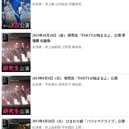
出演者：渕上舞 山内祐奈 伊藤来笑...
2013年10月18日（金） 研究生「PARTYが始まるよ」公演 草
場愛 生誕祭
出演者：井上由莉耶 上野遥 梅本泉...
2013年8月4日（日） 研究生「PARTYが始まるよ」公演
出演者：宇井真白 岡本尚子 神志那...
2015年4月28日（火） ひまわり組「パジャマドライブ」公演
出演者：井上由莉耶 宇井真白 上野...