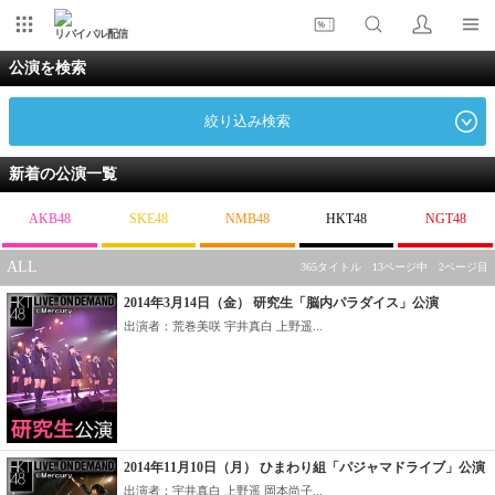
リバイバル配信
公演を検索
絞り込み検索
新着の公演一覧
AKB48
SKE48
NMB48
HKT48
NGT48
ALL
365タイトル 13ページ中 2ページ目
2014年3月14日（金） 研究生「脳内パラダイス」公演
出演者：荒巻美咲 宇井真白 上野遥...
2014年11月10日（月） ひまわり組「パジャマドライブ」公演
出演者：宇井真白 上野遥 岡本尚子...