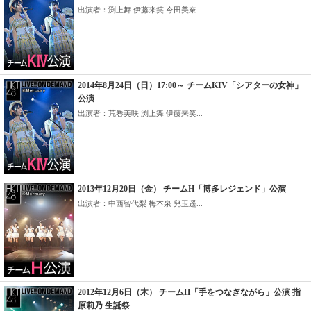
出演者：渕上舞 伊藤来笑 今田美奈...
2014年8月24日（日）17:00～ チームKIV「シアターの女神」
公演
出演者：荒巻美咲 渕上舞 伊藤来笑...
2013年12月20日（金） チームH「博多レジェンド」公演
出演者：中西智代梨 梅本泉 兒玉遥...
2012年12月6日（木） チームH「手をつなぎながら」公演 指
原莉乃 生誕祭