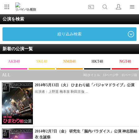
リバイバル配信
公演を検索
絞り込み検索
新着の公演一覧
AKB48
SKE48
NMB48
HKT48
NGT48
ALL
365タイトル 13ページ中 11ページ目
2014年5月13日（火） ひまわり組「パジャマドライブ」公演
出演者：上野遥 梅本泉 駒田京伽 ...
2014年2月7日（金） 研究生「脳内パラダイス」公演 神志那結
衣 生誕祭