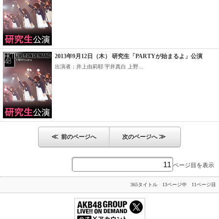
2013年9月12日（木） 研究生「PARTYが始まるよ」公演
出演者：井上由莉耶 宇井真白 上野...
≪
≫
前のページへ
次のページへ
ページ目を表示
365タイトル 13ページ中 11ページ目