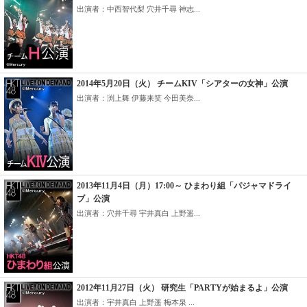
出演者：中西智代梨 穴井千尋 神志...
2014年5月20日（火） チームKIV「シアターの女神」公演
出演者：渕上舞 伊藤来笑 今田美奈...
2013年11月4日（月）17:00～ ひまわり組「パジャマドライ
ブ」公演
出演者：穴井千尋 宇井真白 上野遥...
2012年11月27日（火） 研究生「PARTYが始まるよ」公演
出演者：宇井真白 上野遥 梅本泉 ...