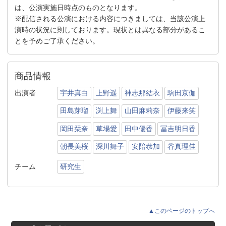
は、公演実施日時点のものとなります。
※配信される公演における内容につきましては、当該公演上
演時の状況に則しております。現状とは異なる部分があるこ
とを予めご了承ください。
商品情報
出演者
宇井真白
上野遥
神志那結衣
駒田京伽
田島芽瑠
渕上舞
山田麻莉奈
伊藤来笑
岡田栞奈
草場愛
田中優香
冨吉明日香
朝長美桜
深川舞子
安陪恭加
谷真理佳
チーム
研究生
▲このページのトップへ