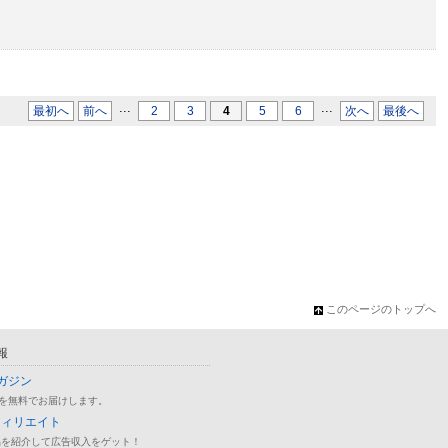
...
...
最初へ
前へ
2
3
4
5
6
次へ
最後へ
このページのトップへ
報
ガジン
を無料でお届けします。
フィリエイト
品を紹介して広告収入をゲット！