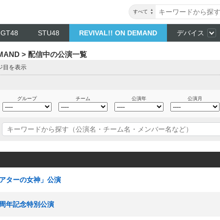
すべて
NGT48
STU48
REVIVAL!! ON DEMAND
デバイス
DEMAND > 配信中の公演一覧
ージ目を表示
グループ
チーム
公演年
公演月
「シアターの女神」公演
場 3周年記念特別公演