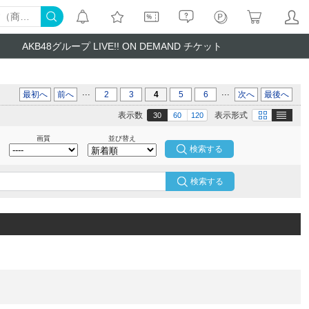
AKB48グループ LIVE!! ON DEMAND チケット
...
...
最初へ
前へ
2
3
4
5
6
次へ
最後へ
テキスト
画像
表示数
表示形式
30
60
120
画質
並び替え
検索する