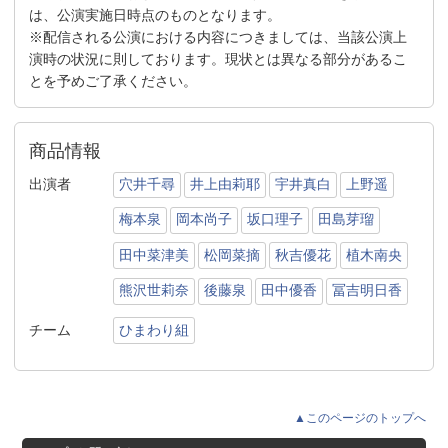
は、公演実施日時点のものとなります。
※配信される公演における内容につきましては、当該公演上
演時の状況に則しております。現状とは異なる部分があるこ
とを予めご了承ください。
商品情報
出演者
穴井千尋
井上由莉耶
宇井真白
上野遥
梅本泉
岡本尚子
坂口理子
田島芽瑠
田中菜津美
松岡菜摘
秋吉優花
植木南央
熊沢世莉奈
後藤泉
田中優香
冨吉明日香
チーム
ひまわり組
▲このページのトップへ