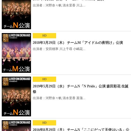
出演者：河野奈々帆 清水里香 川上...
HD
2018年3月29日（木） チームM「アイドルの夜明け」公演
出演者：安田桃寧 川上千尋 小嶋花...
HD
2019年5月29日（水） チームN「N Pride」公演 森田彩花 生誕
祭
出演者：河野奈々帆 清水里香 菖蒲...
HD
2016年8月29日（月） チームN「ここにだって天使はいる」公