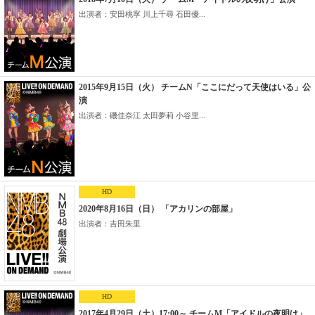
出演者：安田桃寧 川上千尋 石田優...
2015年9月15日（火） チームN「ここにだって天使はいる」公
演
出演者：磯佳奈江 太田夢莉 小谷里...
HD
2020年8月16日（日） 「アカリンの部屋」
出演者：吉田朱里
HD
2017年4月29日（土）17:00～ チームM「アイドルの夜明け」