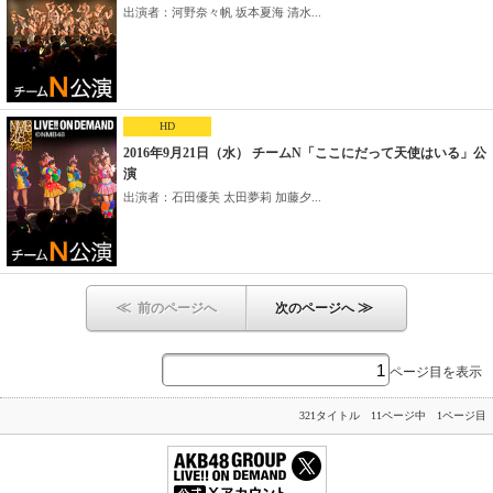
出演者：河野奈々帆 坂本夏海 清水...
HD
2016年9月21日（水） チームN「ここにだって天使はいる」公
演
出演者：石田優美 太田夢莉 加藤夕...
≪
≫
前のページへ
次のページへ
ページ目を表示
321タイトル 11ページ中 1ページ目