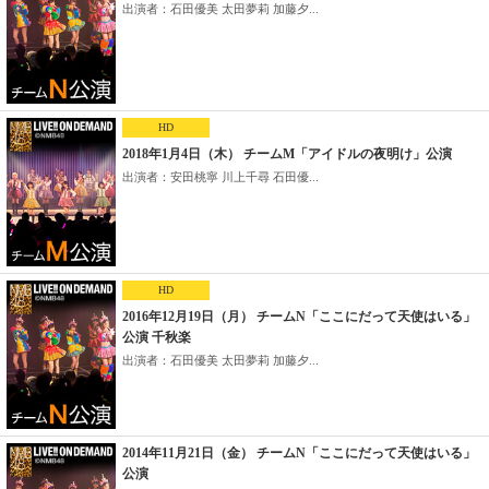
出演者：石田優美 太田夢莉 加藤夕...
HD
2018年1月4日（木） チームM「アイドルの夜明け」公演
出演者：安田桃寧 川上千尋 石田優...
HD
2016年12月19日（月） チームN「ここにだって天使はいる」
公演 千秋楽
出演者：石田優美 太田夢莉 加藤夕...
2014年11月21日（金） チームN「ここにだって天使はいる」
公演