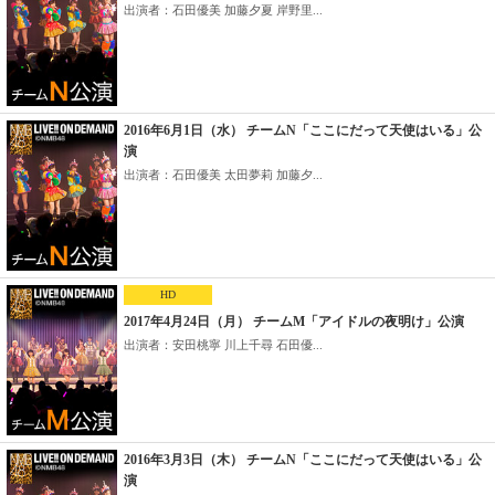
出演者：石田優美 加藤夕夏 岸野里...
2016年6月1日（水） チームN「ここにだって天使はいる」公
演
出演者：石田優美 太田夢莉 加藤夕...
HD
2017年4月24日（月） チームM「アイドルの夜明け」公演
出演者：安田桃寧 川上千尋 石田優...
2016年3月3日（木） チームN「ここにだって天使はいる」公
演