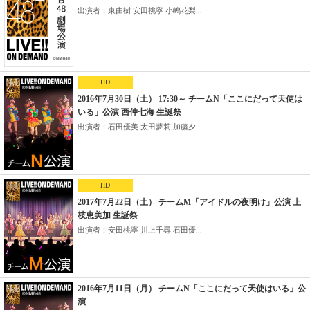
出演者：東由樹 安田桃寧 小嶋花梨...
HD
2016年7月30日（土） 17:30～ チームN「ここにだって天使は
いる」公演 西仲七海 生誕祭
出演者：石田優美 太田夢莉 加藤夕...
HD
2017年7月22日（土） チームM「アイドルの夜明け」公演 上
枝恵美加 生誕祭
出演者：安田桃寧 川上千尋 石田優...
2016年7月11日（月） チームN「ここにだって天使はいる」公
演