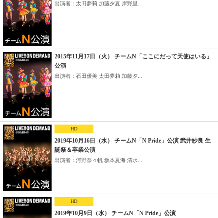
出演者：太田夢莉 加藤夕夏 岸野里...
2015年11月17日（火） チームN「ここにだって天使はいる」
公演
出演者：石田優美 太田夢莉 加藤夕...
HD
2019年10月16日（水） チームN「N Pride」公演 武井紗良 生
誕祭＆卒業公演
出演者：河野奈々帆 坂本夏海 清水...
HD
2019年10月9日（水） チームN「N Pride」公演