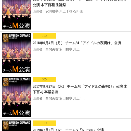
公演 木下百花 生誕祭
出演者：安田桃寧 川上千尋 石田優...
HD
2018年6月4日（月） チームM「アイドルの夜明け」公演
出演者：白間美瑠 安田桃寧 川上千...
HD
2017年9月27日（水） チームM「アイドルの夜明け」公演 木
下百花 卒業公演
出演者：白間美瑠 安田桃寧 川上千...
HD
2019年7月2日（火） チームN「N Pride」公演