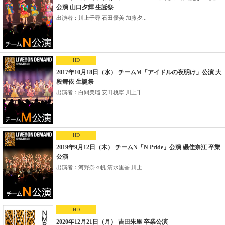
公演 山口夕輝 生誕祭
出演者：川上千尋 石田優美 加藤夕...
HD
2017年10月18日（水） チームM「アイドルの夜明け」公演 大
段舞依 生誕祭
出演者：白間美瑠 安田桃寧 川上千...
HD
2019年9月12日（木） チームN「N Pride」公演 磯佳奈江 卒業
公演
出演者：河野奈々帆 清水里香 川上...
HD
2020年12月21日（月） 吉田朱里 卒業公演