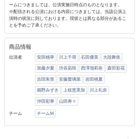
ームにつきましては、公演実施日時点のものとなります。
※配信される公演における内容につきましては、当該公演上
演時の状況に則しております。現状とは異なる部分があるこ
とを予めご了承ください。
商品情報
出演者
安田桃寧
川上千尋
石田優美
大段舞依
加藤夕夏
渋谷凪咲
西澤瑠莉奈
森田彩花
吉田朱里
安藤愛璃菜
岩田桃夏
鵜野みずき
上枝恵美加
川上礼奈
沖田彩華
山田寿々
チーム
チームM