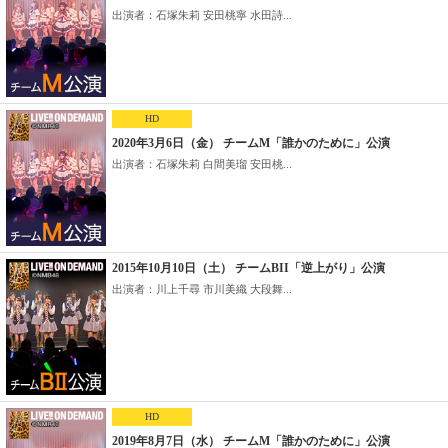
出演者：石塚朱莉 安田桃寧 水田詩...
HD
2020年3月6日（金） チームM「誰かのために」公演
出演者：石塚朱莉 白間美瑠 安田桃...
2015年10月10日（土） チームBII「逆上がり」公演
出演者：川上千尋 市川美織 大段舞...
HD
2019年8月7日（水） チームM「誰かのために」公演