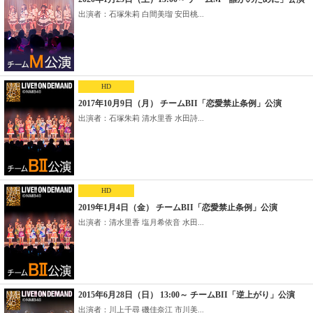
出演者：石塚朱莉 白間美瑠 安田桃...
HD
2017年10月9日（月） チームBII「恋愛禁止条例」公演
出演者：石塚朱莉 清水里香 水田詩...
HD
2019年1月4日（金） チームBII「恋愛禁止条例」公演
出演者：清水里香 塩月希依音 水田...
2015年6月28日（日） 13:00～ チームBII「逆上がり」公演
出演者：川上千尋 磯佳奈江 市川美...