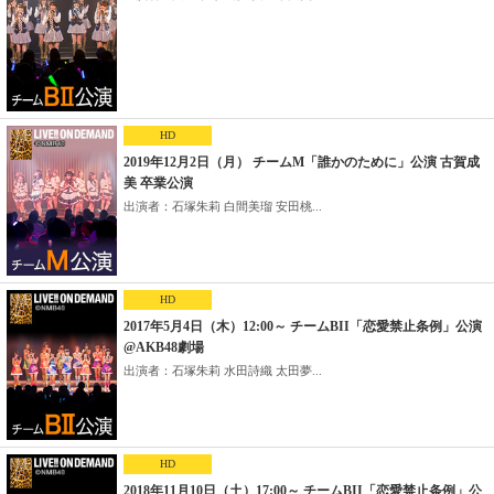
HD
2019年12月2日（月） チームM「誰かのために」公演 古賀成
美 卒業公演
出演者：石塚朱莉 白間美瑠 安田桃...
HD
2017年5月4日（木）12:00～ チームBII「恋愛禁止条例」公演
@AKB48劇場
出演者：石塚朱莉 水田詩織 太田夢...
HD
2018年11月10日（土）17:00～ チームBII「恋愛禁止条例」公