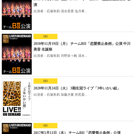
演
出演者：石塚朱莉 清水里香 塩月希...
HD
2018年11月19日（月） チームBII「恋愛禁止条例」公演 中川
美音 生誕祭
出演者：石塚朱莉 河野奈々帆 清水...
HD
2020年11月24日（火） 3期生冠ライブ「3年いかい組」
出演者：石塚朱莉 加藤夕夏 井尻晏...
HD
2017年5月11日（木） チームBII「恋愛禁止条例」公演