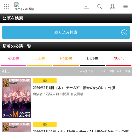
リバイバル配信
公演を検索
絞り込み検索
新着の公演一覧
AKB48
SKE48
NMB48
HKT48
NGT48
ALL
464タイトル 16ページ中 4ページ目
HD
2020年2月6日（木） チームM「誰かのために」公演
出演者：石塚朱莉 白間美瑠 安田桃...
HD
2020年1月25日（土）13:00～ チームM「誰かのために」公演