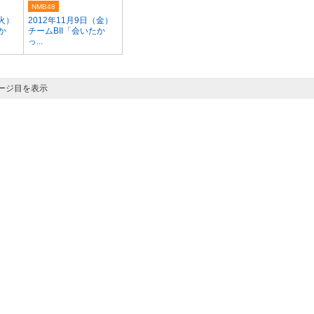
NMB48
（火）
2012年11月9日（金）
か
チームBII「会いたか
っ...
ページ目を表示