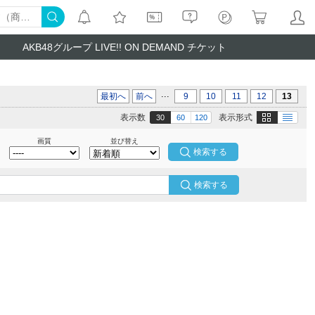
AKB48グループ LIVE!! ON DEMAND チケット
...
最初へ
前へ
9
10
11
12
13
画像
テキスト
表示数
表示形式
30
60
120
画質
並び替え
検索する