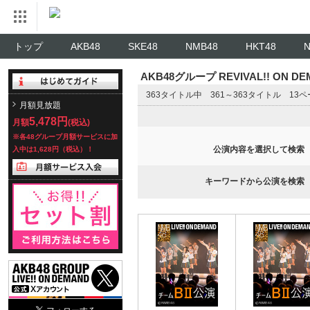
トップ
AKB48
SKE48
NMB48
HKT48
AKB48グループ REVIVAL!! ON 
363タイトル中 361～363タイトル 13
月額見放題
5,478円
月額
(税込)
※各48グループ月額サービスに加
公演内容を選択して検索
入中は1,628円（税込）！
キーワードから公演を検索