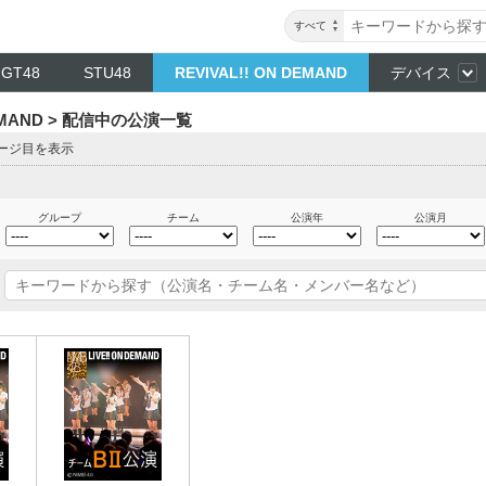
すべて
NGT48
STU48
REVIVAL!! ON DEMAND
デバイス
DEMAND > 配信中の公演一覧
ページ目を表示
グループ
チーム
公演年
公演月