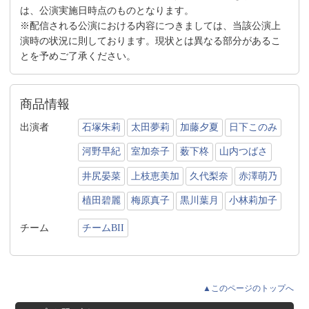
は、公演実施日時点のものとなります。
※配信される公演における内容につきましては、当該公演上
演時の状況に則しております。現状とは異なる部分があるこ
とを予めご了承ください。
商品情報
出演者
石塚朱莉
太田夢莉
加藤夕夏
日下このみ
河野早紀
室加奈子
薮下柊
山内つばさ
井尻晏菜
上枝恵美加
久代梨奈
赤澤萌乃
植田碧麗
梅原真子
黒川葉月
小林莉加子
チーム
チームBII
▲このページのトップへ