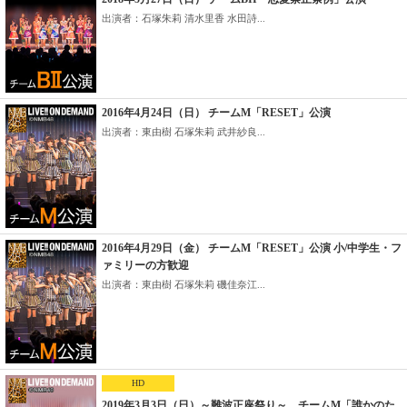
出演者：石塚朱莉 清水里香 水田詩...
2016年4月24日（日） チームM「RESET」公演
出演者：東由樹 石塚朱莉 武井紗良...
2016年4月29日（金） チームM「RESET」公演 小/中学生・フ
ァミリーの方歓迎
出演者：東由樹 石塚朱莉 磯佳奈江...
HD
2019年3月3日（日）～難波正座祭り～ チームM「誰かのた