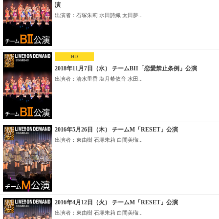
演
出演者：石塚朱莉 水田詩織 太田夢...
HD
2018年11月7日（水） チームBII「恋愛禁止条例」公演
出演者：清水里香 塩月希依音 水田...
2016年5月26日（木） チームM「RESET」公演
出演者：東由樹 石塚朱莉 白間美瑠...
2016年4月12日（火） チームM「RESET」公演
出演者：東由樹 石塚朱莉 白間美瑠...