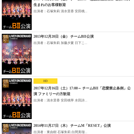
生まれのお客様歓迎
出演者：石塚朱莉 清水里香 安田桃...
2013年12月20日（金） チームBII公演
出演者：石塚朱莉 加藤夕夏 日下こ...
HD
2017年12月16日（土）17:00～ チームBII「恋愛禁止条例」公
演 ファミリーの方歓迎
出演者：清水里香 安田桃寧 水田詩...
2014年11月27日（木） チームM「RESET」公演
出演者：東由樹 石塚朱莉 白間美瑠...