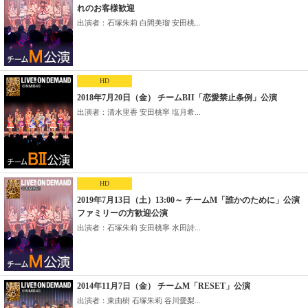
れのお客様歓迎
出演者：石塚朱莉 白間美瑠 安田桃...
HD
2018年7月20日（金） チームBII「恋愛禁止条例」公演
出演者：清水里香 安田桃寧 塩月希...
HD
2019年7月13日（土）13:00～ チームM「誰かのために」公演
ファミリーの方歓迎公演
出演者：石塚朱莉 安田桃寧 水田詩...
2014年11月7日（金） チームM「RESET」公演
出演者：東由樹 石塚朱莉 谷川愛梨...