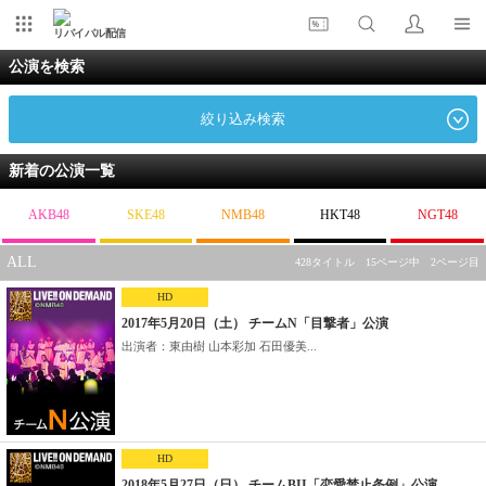
リバイバル配信
公演を検索
絞り込み検索
新着の公演一覧
AKB48
SKE48
NMB48
HKT48
NGT48
ALL
428タイトル 15ページ中 2ページ目
HD
2017年5月20日（土） チームN「目撃者」公演
出演者：東由樹 山本彩加 石田優美...
HD
2018年5月27日（日） チームBII「恋愛禁止条例」公演