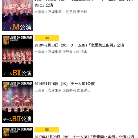
めに」公演
出演者：石塚朱莉 白間美瑠 安田桃...
HD
2019年2月13日（水） チームBII「恋愛禁止条例」公演
出演者：石塚朱莉 河野奈々帆 清水...
2014年1月16日（木） チームBII公演
出演者：石塚朱莉 太田夢莉 加藤夕...
HD
2017年12月29日（金） チームBII「恋愛禁止条例」公演 12月