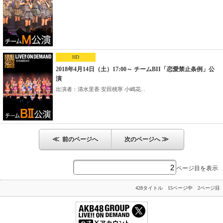
HD
2018年4月14日（土）17:00～ チームBII「恋愛禁止条例」公
演
出演者：清水里香 安田桃寧 小嶋花...
≪
≫
前のページへ
次のページへ
ページ目を表示
428タイトル 15ページ中 2ページ目