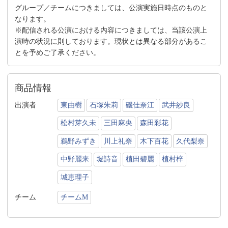
グループ／チームにつきましては、公演実施日時点のものと
なります。
※配信される公演における内容につきましては、当該公演上
演時の状況に則しております。現状とは異なる部分があるこ
とを予めご了承ください。
商品情報
出演者
東由樹
石塚朱莉
磯佳奈江
武井紗良
松村芽久未
三田麻央
森田彩花
鵜野みずき
川上礼奈
木下百花
久代梨奈
中野麗来
堀詩音
植田碧麗
植村梓
城恵理子
チーム
チームM