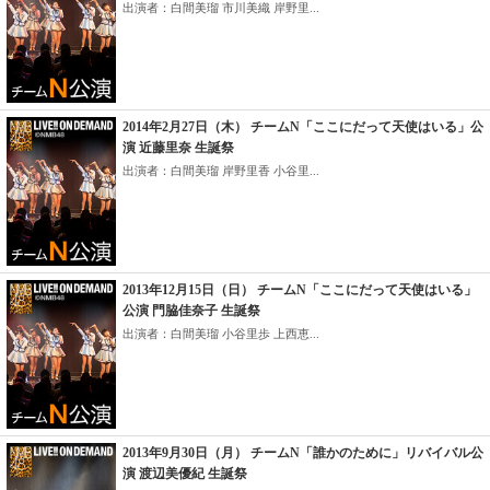
出演者：白間美瑠 市川美織 岸野里...
2014年2月27日（木） チームN「ここにだって天使はいる」公
演 近藤里奈 生誕祭
出演者：白間美瑠 岸野里香 小谷里...
2013年12月15日（日） チームN「ここにだって天使はいる」
公演 門脇佳奈子 生誕祭
出演者：白間美瑠 小谷里歩 上西恵...
2013年9月30日（月） チームN「誰かのために」リバイバル公
演 渡辺美優紀 生誕祭