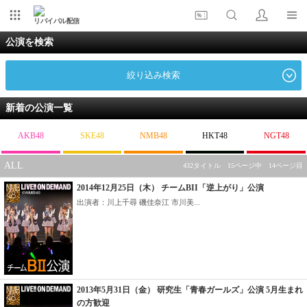
リバイバル配信
公演を検索
絞り込み検索
新着の公演一覧
AKB48
SKE48
NMB48
HKT48
NGT48
ALL
432タイトル 15ページ中 14ページ目
2014年12月25日（木） チームBII「逆上がり」公演
出演者：川上千尋 磯佳奈江 市川美...
2013年5月31日（金） 研究生「青春ガールズ」公演 5月生まれ
の方歓迎