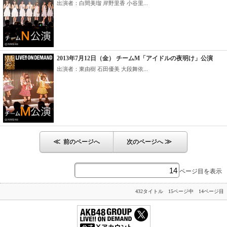
出演者：白間美瑠 岸野里香 小谷里...
2013年7月12日（金） チームM「アイドルの夜明け」公演
出演者：東由樹 石田優美 大段舞依...
≪
≫
前のページへ
次のページへ
ページ目を表示
432タイトル 15ページ中 14ページ目