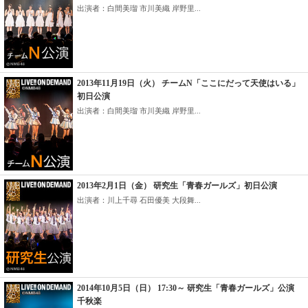
出演者：白間美瑠 市川美織 岸野里...
2013年11月19日（火） チームN「ここにだって天使はいる」
初日公演
出演者：白間美瑠 市川美織 岸野里...
2013年2月1日（金） 研究生「青春ガールズ」初日公演
出演者：川上千尋 石田優美 大段舞...
2014年10月5日（日） 17:30～ 研究生「青春ガールズ」公演
千秋楽