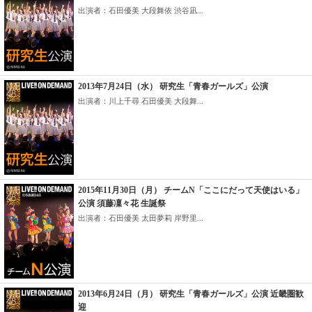
出演者：石田優美 大段舞依 渋谷凪...
2013年7月24日（水） 研究生「青春ガールズ」公演
出演者：川上千尋 石田優美 大段舞...
2015年11月30日（月） チームN「ここにだって天使はいる」
公演 須藤凜々花 生誕祭
出演者：石田優美 太田夢莉 岸野里...
2013年6月24日（月） 研究生「青春ガールズ」公演 近畿圏歓
迎