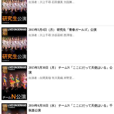
出演者：川上千尋 石田優美 大段舞...
2013年3月4日（月） 研究生「青春ガールズ」公演
出演者：川上千尋 渋谷凪咲 西澤瑠...
2015年3月30日（月） チームN「ここにだって天使はいる」公
演
出演者：白間美瑠 市川美織 岸野里...
2014年4月16日（水） チームN「ここにだって天使はいる」千
秋楽公演