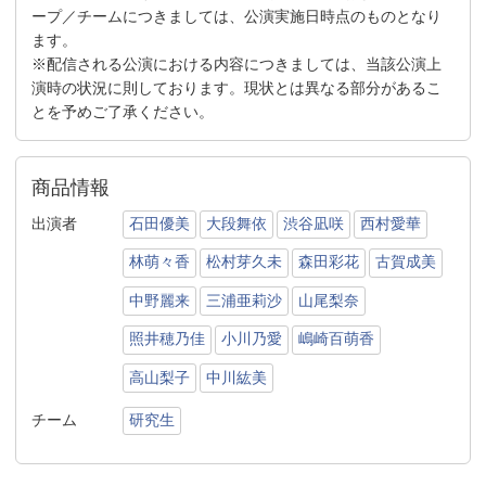
ープ／チームにつきましては、公演実施日時点のものとなり
ます。
※配信される公演における内容につきましては、当該公演上
演時の状況に則しております。現状とは異なる部分があるこ
とを予めご了承ください。
商品情報
出演者
石田優美
大段舞依
渋谷凪咲
西村愛華
林萌々香
松村芽久未
森田彩花
古賀成美
中野麗来
三浦亜莉沙
山尾梨奈
照井穂乃佳
小川乃愛
嶋崎百萌香
高山梨子
中川紘美
チーム
研究生