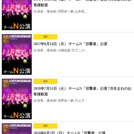
客様歓迎
出演者：東由樹 河野奈々帆 山本彩...
HD
2017年8月14日（月） チームN「目撃者」公演
出演者：東由樹 小嶋花梨 日下この...
HD
2018年7月31日（火） チームN「目撃者」公演 7月生まれのお
客様歓迎
出演者：東由樹 河野奈々帆 川上千...
HD
2018年8月5日（日） チームN「目撃者」公演