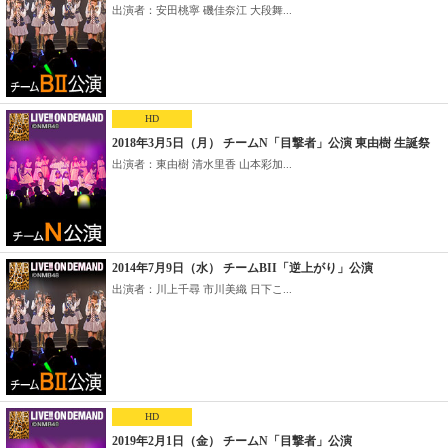
出演者：安田桃寧 磯佳奈江 大段舞...
HD
2018年3月5日（月） チームN「目撃者」公演 東由樹 生誕祭
出演者：東由樹 清水里香 山本彩加...
2014年7月9日（水） チームBII「逆上がり」公演
出演者：川上千尋 市川美織 日下こ...
HD
2019年2月1日（金） チームN「目撃者」公演