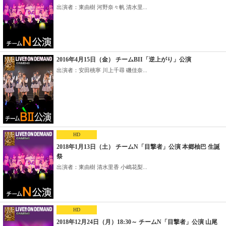
出演者：東由樹 河野奈々帆 清水里...
2016年4月15日（金） チームBII「逆上がり」公演
出演者：安田桃寧 川上千尋 磯佳奈...
HD
2018年1月13日（土） チームN「目撃者」公演 本郷柚巴 生誕
祭
出演者：東由樹 清水里香 小嶋花梨...
HD
2018年12月24日（月）18:30～ チームN「目撃者」公演 山尾