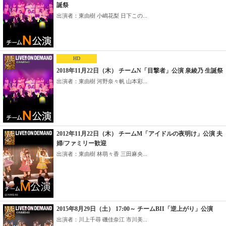
誕祭
出演者：東由樹 小嶋花梨 日下この...
HD
2018年11月22日（木） チームN「目撃者」公演 泉綾乃 生誕祭
出演者：東由樹 河野奈々帆 山本彩...
2012年11月22日（木） チームM「アイドルの夜明け」公演 夫
婦/ファミリー歓迎
出演者：東由樹 林萌々香 三田麻央...
2015年8月29日（土） 17:00～ チームBII「逆上がり」公演
出演者：川上千尋 磯佳奈江 市川美...