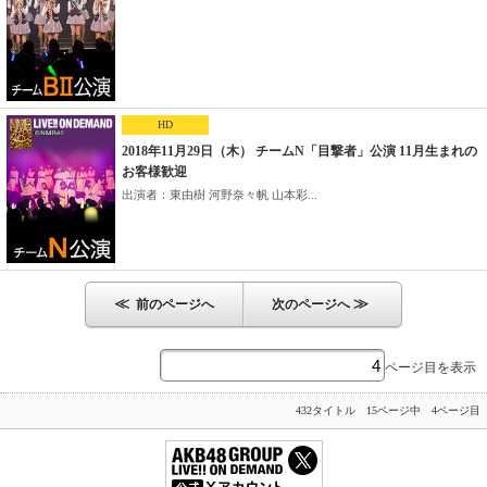
HD
2018年11月29日（木） チームN「目撃者」公演 11月生まれの
お客様歓迎
出演者：東由樹 河野奈々帆 山本彩...
≪
≫
前のページへ
次のページへ
ページ目を表示
432タイトル 15ページ中 4ページ目