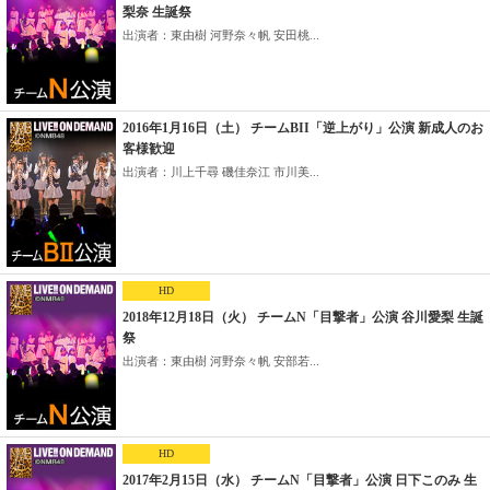
梨奈 生誕祭
出演者：東由樹 河野奈々帆 安田桃...
2016年1月16日（土） チームBII「逆上がり」公演 新成人のお
客様歓迎
出演者：川上千尋 磯佳奈江 市川美...
HD
2018年12月18日（火） チームN「目撃者」公演 谷川愛梨 生誕
祭
出演者：東由樹 河野奈々帆 安部若...
HD
2017年2月15日（水） チームN「目撃者」公演 日下このみ 生