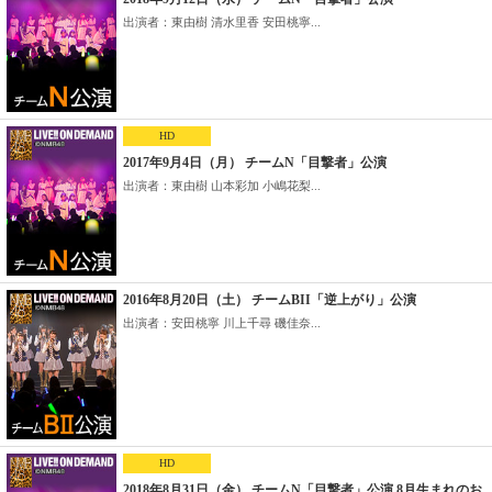
出演者：東由樹 清水里香 安田桃寧...
HD
2017年9月4日（月） チームN「目撃者」公演
出演者：東由樹 山本彩加 小嶋花梨...
2016年8月20日（土） チームBII「逆上がり」公演
出演者：安田桃寧 川上千尋 磯佳奈...
HD
2018年8月31日（金） チームN「目撃者」公演 8月生まれのお