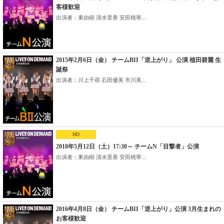
客様歓迎
出演者：東由樹 清水里香 安田桃寧...
2015年2月6日（金） チームBII「逆上がり」 公演 植田碧麗 生
誕祭
出演者：川上千尋 石田優美 市川美...
HD
2018年5月12日（土）17:30～ チームN「目撃者」公演
出演者：東由樹 清水里香 安田桃寧...
2016年4月8日（金） チームBII「逆上がり」公演 3月生まれの
お客様歓迎