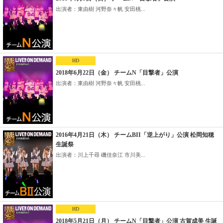
出演者：東由樹 河野奈々帆 安田桃...
HD
2018年6月22日（金） チームN「目撃者」公演
出演者：東由樹 河野奈々帆 安田桃...
2016年4月21日（木） チームBII「逆上がり」公演 松岡知穂
生誕祭
出演者：川上千尋 磯佳奈江 市川美...
HD
2018年5月21日（月） チームN「目撃者」公演 古賀成美 生誕