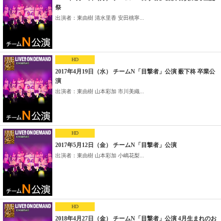
祭
出演者：東由樹 清水里香 安田桃寧...
HD
2017年4月19日（水） チームN「目撃者」公演 薮下柊 卒業公
演
出演者：東由樹 山本彩加 市川美織...
HD
2017年5月12日（金） チームN「目撃者」公演
出演者：東由樹 山本彩加 小嶋花梨...
HD
2018年4月27日（金） チームN「目撃者」公演 4月生まれのお