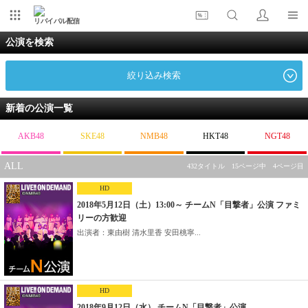
リバイバル配信
公演を検索
絞り込み検索
新着の公演一覧
AKB48
SKE48
NMB48
HKT48
NGT48
ALL
432タイトル 15ページ中 4ページ目
HD
2018年5月12日（土）13:00～ チームN「目撃者」公演 ファミ
リーの方歓迎
出演者：東由樹 清水里香 安田桃寧...
HD
2018年9月12日（水） チームN「目撃者」公演