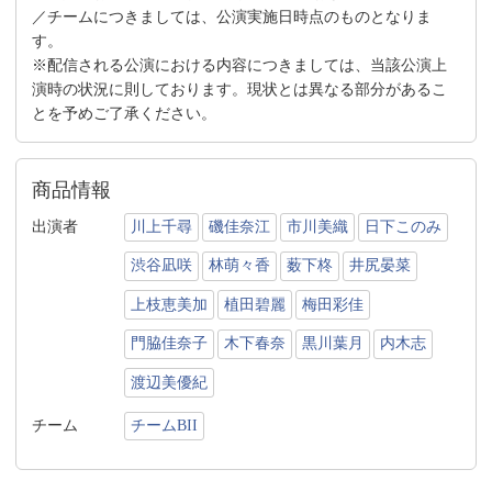
／チームにつきましては、公演実施日時点のものとなりま
す。
※配信される公演における内容につきましては、当該公演上
演時の状況に則しております。現状とは異なる部分があるこ
とを予めご了承ください。
商品情報
出演者
川上千尋
磯佳奈江
市川美織
日下このみ
渋谷凪咲
林萌々香
薮下柊
井尻晏菜
上枝恵美加
植田碧麗
梅田彩佳
門脇佳奈子
木下春奈
黒川葉月
内木志
渡辺美優紀
チーム
チームBII