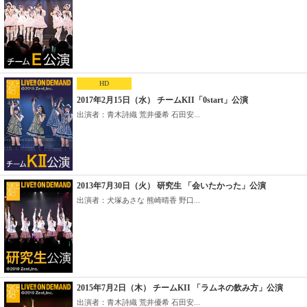
HD
2017年2月15日（水） チームKII「0start」公演
出演者：青木詩織 荒井優希 石田安...
2013年7月30日（火） 研究生 「会いたかった」公演
出演者：犬塚あさな 熊崎晴香 野口...
2015年7月2日（木） チームKII 「ラムネの飲み方」公演
出演者：青木詩織 荒井優希 石田安...