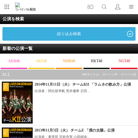
リバイバル配信
公演を検索
絞り込み検索
新着の公演一覧
AKB48
SKE48
NMB48
HKT48
NGT48
ALL
609タイトル 21ページ中 11ページ目
2014年11月11日（火） チームKII 「ラムネの飲み方」公演
出演者：阿比留李帆 荒井優希 石田...
2013年11月5日（火） チームE 「僕の太陽」公演
出演者：東李苑 宮前杏実 山田樹奈...