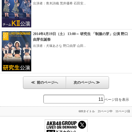
出演者：青木詩織 荒井優希 石田安...
2014年4月19日（土） 13:00～ 研究生 「制服の芽」公演 野口
由芽生誕祭
出演者：犬塚あさな 野口由芽 山田...
≪
≫
前のページへ
次のページへ
ページ目を表示
609タイトル 21ページ中 11ページ目