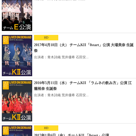
HD
2017年4月18日（火） チームKII「0start」公演 大場美奈 生誕
祭
出演者：青木詩織 荒井優希 石田安...
2016年5月11日（水） チームKII 「ラムネの飲み方」公演 江
籠裕奈 生誕祭
出演者：青木詩織 荒井優希 石田安...
HD
2017年1月6日（金） チームKII 「0start」公演