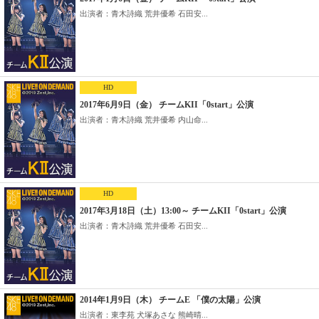
出演者：青木詩織 荒井優希 石田安...
HD
2017年6月9日（金） チームKII「0start」公演
出演者：青木詩織 荒井優希 内山命...
HD
2017年3月18日（土）13:00～ チームKII「0start」公演
出演者：青木詩織 荒井優希 石田安...
2014年1月9日（木） チームE 「僕の太陽」公演
出演者：東李苑 犬塚あさな 熊崎晴...