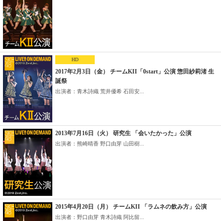
HD
2017年2月3日（金） チームKII「0start」公演 惣田紗莉渚 生
誕祭
出演者：青木詩織 荒井優希 石田安...
2013年7月16日（火） 研究生 「会いたかった」公演
出演者：熊崎晴香 野口由芽 山田樹...
2015年4月20日（月） チームKII 「ラムネの飲み方」公演
出演者：野口由芽 青木詩織 阿比留...