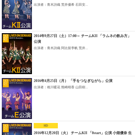
出演者：青木詩織 荒井優希 石田安...
2014年9月27日（土）17:00～ チームKII 「ラムネの飲み方」
公演
出演者：青木詩織 阿比留李帆 荒井...
2016年4月25日（月） 「手をつなぎながら」公演
出演者：相川暖花 熊崎晴香 山田樹...
HD
2016年12月20日（火） チームKII 「0start」公演 小畑優奈 生