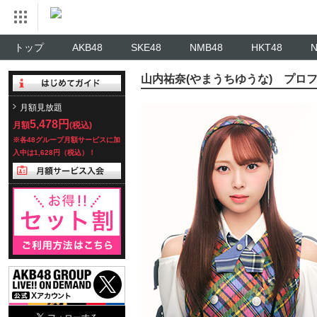
トップ
AKB48
SKE48
NMB48
HKT48
山内祐奈(やまうちゆうな) プロ
月額見放題
5,478円
月額
(税込)
※各48グループ月額サービスに加
入中は1,628円（税込）！