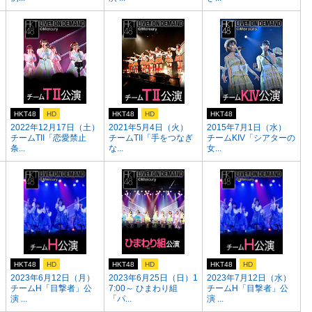
HKT48
HD
HKT48
HD
HKT48
2022年12月17日（土）
2021年5月4日（火）
2015年7月1日（水）
チームTII「恋愛禁止
チームTII「手をつなぎ
チームKIV「シアターの
条...
な...
女...
HKT48
HD
HKT48
HD
HKT48
HD
）
2023年6月12日（月）
2023年6月25日（日）1
2023年7月12日（水）
チームH「目撃者」公
7:00～ ひまわり組
チームH「目撃者」公
演 ...
「パ...
演 ...