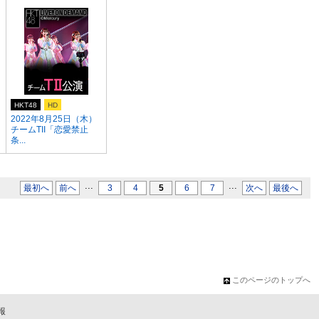
HKT48
HD
2022年8月25日（木）
チームTII「恋愛禁止
条...
...
...
最初へ
前へ
3
4
5
6
7
次へ
最後へ
このページのトップへ
報