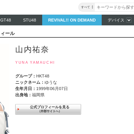
すべて
NGT48
STU48
REVIVAL!! ON DEMAND
デバイス
フィール
山内祐奈
YUNA YAMAUCHI
グループ：
HKT48
ニックネーム：
ゆうな
生年月日：
1999年06月07日
出身地：
福岡県
公式プロフィールを見る
（外部サイトへ）