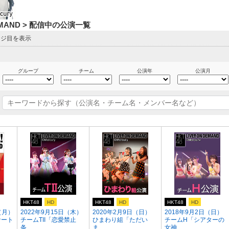
DEMAND > 配信中の公演一覧
ージ目を表示
グループ
チーム
公演年
公演月
HKT48
HD
HKT48
HD
HKT48
HD
（月）
2022年9月15日（木）
2020年2月9日（日）
2018年9月2日（日）
サート
チームTII「恋愛禁止
ひまわり組「ただい
チームH「シアターの
条...
ま ...
女神...