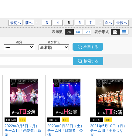
...
...
最初へ
前へ
3
4
5
6
7
次へ
最後へ
画像
テキスト
表示数
表示形式
30
60
120
画質
並び替え
検索する
HKT48
HD
HKT48
HD
HKT48
HD
2022年9月5日（月）
2023年9月23日（土）
2021年5月10日（月）
チームTII「恋愛禁止条
チームH「目撃者」公
チームTII「手をつな
例...
演 ...
ぎ...