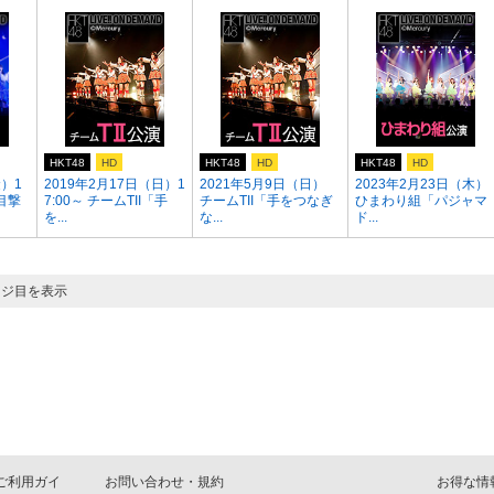
HKT48
HD
HKT48
HD
HKT48
HD
金）1
2019年2月17日（日）1
2021年5月9日（日）
2023年2月23日（木）
「目撃
7:00～ チームTII「手
チームTII「手をつなぎ
ひまわり組「パジャマ
を...
な...
ド...
ージ目を表示
D ご利用ガイ
お問い合わせ・規約
お得な情