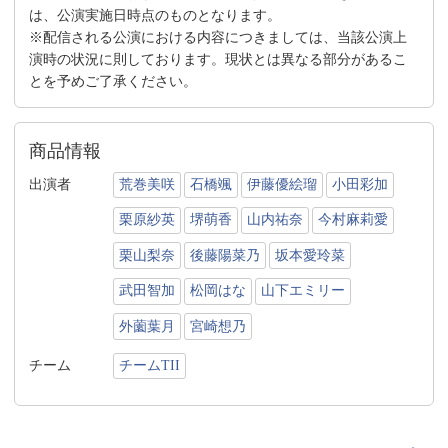
は、公演実施日時点のものとなります。
※配信される公演における内容につきましては、当該公演上
演時の状況に則しております。現状とは異なる部分があるこ
とを予めご了承ください。
商品情報
出演者
荒巻美咲
石橋颯
伊藤優絵瑠
小田彩加
栗原紗英
堺萌香
山内祐奈
今村麻莉愛
栗山梨奈
後藤陽菜乃
坂本愛玲菜
武田智加
松岡はな
山下エミリー
外薗葉月
宮崎想乃
チーム
チームTII