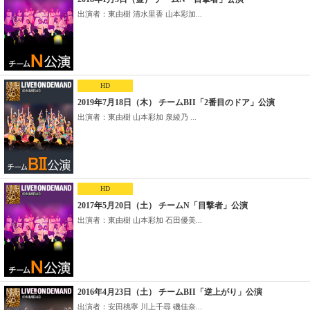
出演者：東由樹 清水里香 山本彩加...
HD
2019年7月18日（木） チームBII「2番目のドア」公演
出演者：東由樹 山本彩加 泉綾乃 ...
HD
2017年5月20日（土） チームN「目撃者」公演
出演者：東由樹 山本彩加 石田優美...
2016年4月23日（土） チームBII「逆上がり」公演
出演者：安田桃寧 川上千尋 磯佳奈...