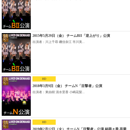
2015年5月29日（金） チームBII「逆上がり」公演
出演者：川上千尋 磯佳奈江 市川美...
HD
2018年3月9日（金） チームN「目撃者」公演
出演者：東由樹 清水里香 小嶋花梨...
HD
2019年2月12日（火） チームN「目撃者」公演 林萌々香 卒業