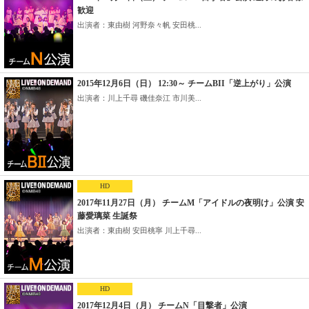
歓迎
出演者：東由樹 河野奈々帆 安田桃...
2015年12月6日（日） 12:30～ チームBII「逆上がり」公演
出演者：川上千尋 磯佳奈江 市川美...
HD
2017年11月27日（月） チームM「アイドルの夜明け」公演 安
藤愛璃菜 生誕祭
出演者：東由樹 安田桃寧 川上千尋...
HD
2017年12月4日（月） チームN「目撃者」公演