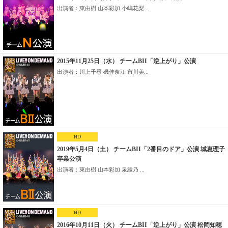
出演者：東由樹 山本彩加 小嶋花梨...
2015年11月25日（水） チームBII「逆上がり」公演
出演者：川上千尋 磯佳奈江 市川美...
HD
2019年5月4日（土） チームBII「2番目のドア」公演 城恵理子
卒業公演
出演者：東由樹 山本彩加 泉綾乃 ...
HD
2016年10月11日（火） チームBII「逆上がり」公演 松岡知穂