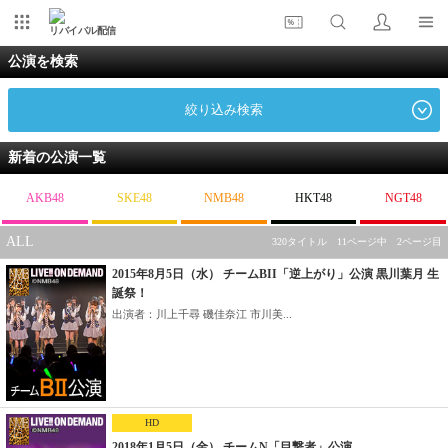
リバイバル配信
公演を検索
絞り込み検索
新着の公演一覧
AKB48
SKE48
NMB48
HKT48
NGT48
ALL
320タイトル 11ページ中 2ページ目
2015年8月5日（水） チームBII「逆上がり」公演 黒川葉月 生
誕祭！
出演者：川上千尋 磯佳奈江 市川美...
HD
2018年1月5日（金） チームN「目撃者」公演