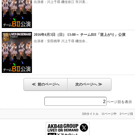
出演者：川上千尋 磯佳奈江 市川美...
2016年4月3日（日） 13:00～ チームBII「逆上がり」公演
出演者：安田桃寧 川上千尋 磯佳奈...
≪
≫
前のページへ
次のページへ
ページ目を表示
320タイトル 11ページ中 2ページ目