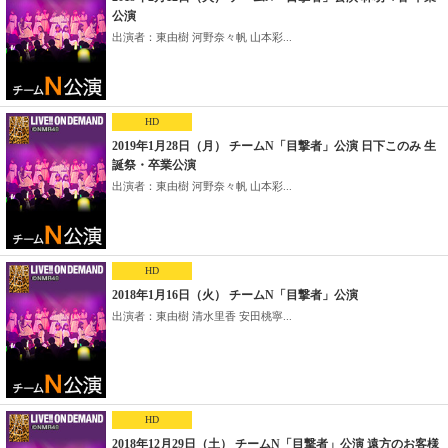
公演
出演者：東由樹 河野奈々帆 山本彩...
HD
2019年1月28日（月） チームN「目撃者」公演 日下このみ 生
誕祭・卒業公演
出演者：東由樹 河野奈々帆 山本彩...
HD
2018年1月16日（火） チームN「目撃者」公演
出演者：東由樹 清水里香 安田桃寧...
HD
2018年12月29日（土） チームN「目撃者」公演 遠方のお客様