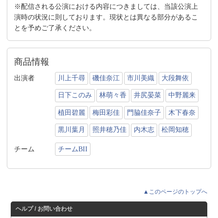
※配信される公演における内容につきましては、当該公演上
演時の状況に則しております。現状とは異なる部分があるこ
とを予めご了承ください。
商品情報
出演者
川上千尋
磯佳奈江
市川美織
大段舞依
日下このみ
林萌々香
井尻晏菜
中野麗来
植田碧麗
梅田彩佳
門脇佳奈子
木下春奈
黒川葉月
照井穂乃佳
内木志
松岡知穂
チーム
チームBII
▲このページのトップへ
ヘルプ / お問い合わせ