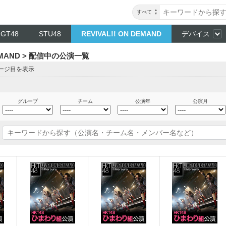
すべて
NGT48
STU48
REVIVAL!! ON DEMAND
デバイス
DEMAND > 配信中の公演一覧
ページ目を表示
グループ
チーム
公演年
公演月