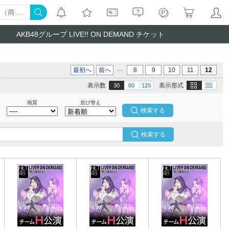
AKB48グループ LIVE!! ON DEMAND チケット
...
最初へ
前へ
8
9
10
11
12
画像
テキスト
表示数
表示形式
30
60
120
画質
並び替え
検索する