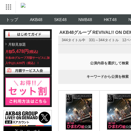
トップ
AKB48
SKE48
NMB48
HKT48
AKB48グループ REVIVAL!! ON 
344タイトル中 331～344タイトル 12
月額見放題
5,478円
月額
(税込)
※各48グループ月額サービスに加
公演内容を選択して検索
入中は1,628円（税込）！
キーワードから公演を検索