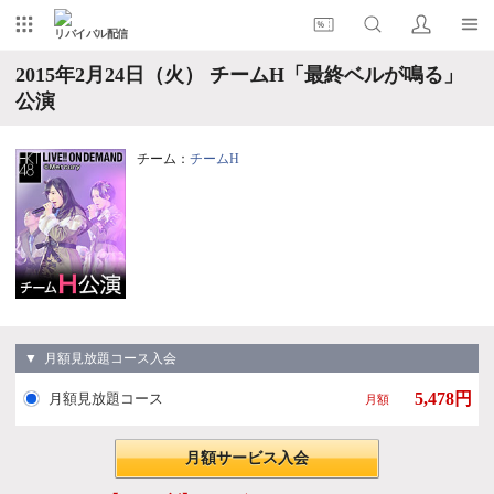
リバイバル配信
2015年2月24日（火） チームH「最終ベルが鳴る」
公演
チーム：
チームH
▼ 月額見放題コース入会
5,478円
月額見放題コース
月額
月額サービス入会