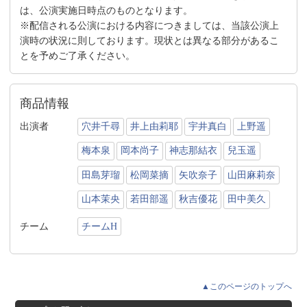
は、公演実施日時点のものとなります。
※配信される公演における内容につきましては、当該公演上
演時の状況に則しております。現状とは異なる部分があるこ
とを予めご了承ください。
商品情報
出演者
穴井千尋
井上由莉耶
宇井真白
上野遥
梅本泉
岡本尚子
神志那結衣
兒玉遥
田島芽瑠
松岡菜摘
矢吹奈子
山田麻莉奈
山本茉央
若田部遥
秋吉優花
田中美久
チーム
チームH
▲このページのトップへ