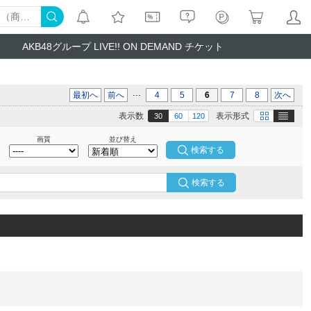
AKB48グループ LIVE!! ON DEMAND チケット
...
最初へ
前へ
4
5
6
7
8
次へ
テキスト
画像
表示数
表示形式
30
60
120
画質
並び替え
検索する