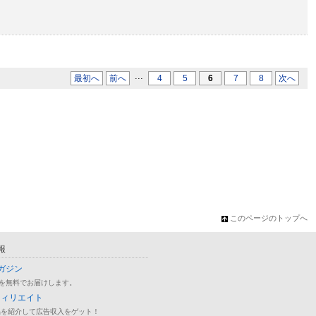
...
最初へ
前へ
4
5
6
7
8
次へ
このページのトップへ
報
ガジン
を無料でお届けします。
フィリエイト
品を紹介して広告収入をゲット！