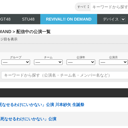
すべて
NGT48
STU48
REVIVAL!! ON DEMAND
デバイス
DEMAND > 配信中の公演一覧
ージ目を表示
グループ
チーム
公演年
公演月
夢を死なせるわけにいかない」公演 川本紗矢 生誕祭
「夢を死なせるわけにいかない」公演