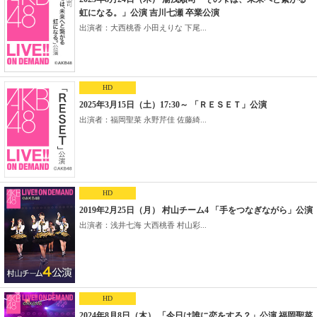
虹になる。」公演 吉川七瀬 卒業公演
出演者：大西桃香 小田えりな 下尾...
HD
2025年3月15日（土）17:30～ 「ＲＥＳＥＴ」公演
出演者：福岡聖菜 永野芹佳 佐藤綺...
HD
2019年2月25日（月） 村山チーム4 「手をつなぎながら」公演
出演者：浅井七海 大西桃香 村山彩...
HD
2024年8月8日（木） 「今日は誰に恋をする？」公演 福岡聖菜