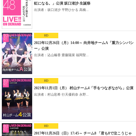
虹になる。」公演 坂口渚沙 生誕祭
出演者：坂口渚沙 平野ひかる 高橋...
HD
2022年12月26日（月）14:00～ 向井地チームA「重力シンパシ
ー」公演
出演者：込山榛香 齋藤陽菜 福岡聖...
HD
2021年11月1日（月） 村山チーム4「手をつなぎながら」公演
出演者：村山彩希 行天優莉奈 永野...
HD
2017年11月26日（日）17:45～ チーム8 「君も8で泣こうじゃ