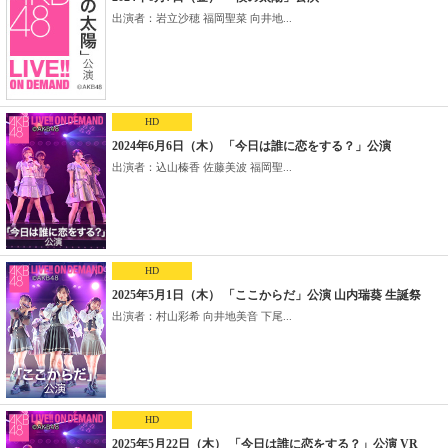
出演者：岩立沙穂 福岡聖菜 向井地...
HD
2024年6月6日（木） 「今日は誰に恋をする？」公演
出演者：込山榛香 佐藤美波 福岡聖...
HD
2025年5月1日（木） 「ここからだ」公演 山内瑞葵 生誕祭
出演者：村山彩希 向井地美音 下尾...
HD
2025年5月22日（木） 「今日は誰に恋をする？」公演 VR