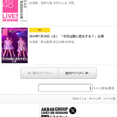
出演者：浅井七海 大竹ひとみ 大西...
HD
2024年7月30日（火） 「今日は誰に恋をする？」公演
出演者：村山彩希 岩立沙穂 向井地...
≪
≫
前のページへ
次のページへ
ページ目を表示
233タイトル 8ページ中 1ページ目