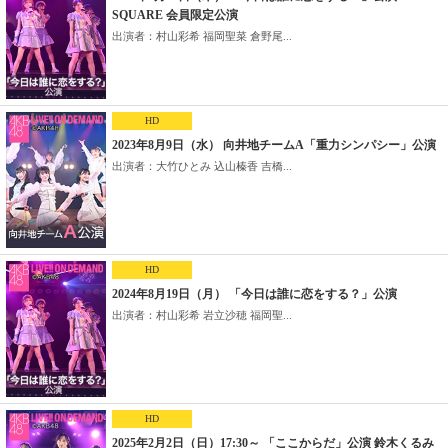
SQUARE 会員限定公演
出演者：村山彩希 福岡聖菜 倉野尾...
HD
2023年8月9日（水） 向井地チームA「重力シンパシー」公演
出演者：大竹ひとみ 込山榛香 吉橋...
HD
2024年8月19日（月） 「今日は誰に恋をする？」公演
出演者：村山彩希 岩立沙穂 福岡聖...
HD
2025年2月2日（日）17:30～ 「ここからだ」公演 鈴木くるみ