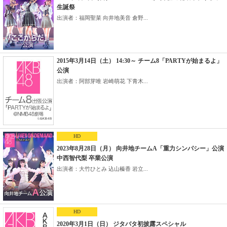
生誕祭
出演者：福岡聖菜 向井地美音 倉野...
2015年3月14日（土） 14:30～ チーム8「PARTYが始まるよ」
公演
出演者：阿部芽唯 岩崎萌花 下青木...
HD
2023年8月28日（月） 向井地チームA「重力シンパシー」公演
中西智代梨 卒業公演
出演者：大竹ひとみ 込山榛香 岩立...
HD
2020年3月1日（日） ジタバタ初披露スペシャル