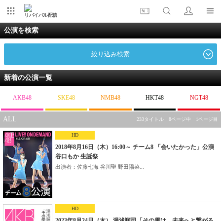
リバイバル配信
公演を検索
絞り込み検索
新着の公演一覧
AKB48
SKE48
NMB48
HKT48
NGT48
ALL
233タイトル 8ページ中 1ページ目
HD
2018年8月16日（木）16:00～ チーム8 「会いたかった」公演
谷口もか 生誕祭
出演者：佐藤七海 谷川聖 野田陽菜...
HD
2023年8月24日（木） 湯浅順司「その雫は、未来へと繋がる