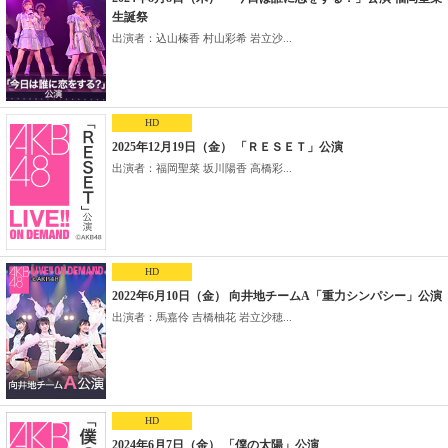
生誕祭
出演者：込山榛香 村山彩希 岩立沙...
HD
2025年12月19日（金） 「ＲＥＳＥＴ」公演
出演者：福岡聖菜 坂川陽香 高橋彩...
HD
2022年6月10日（金） 向井地チームA「重力シンパシー」公演
出演者：馬嘉伶 吉橋柚花 岩立沙穂...
HD
2024年6月7日（金） 「僕の太陽」公演