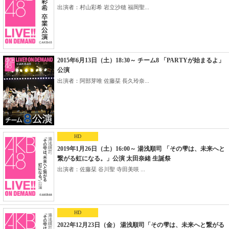
出演者：村山彩希 岩立沙穂 福岡聖...
2015年6月13日（土）18:30～ チーム8 「PARTYが始まるよ」
公演
出演者：阿部芽唯 佐藤栞 長久玲奈...
HD
2019年1月26日（土）16:00～ 湯浅順司 「その雫は、未来へと
繋がる虹になる。」公演 太田奈緒 生誕祭
出演者：佐藤栞 谷川聖 寺田美咲 ...
HD
2022年12月23日（金） 湯浅順司「その雫は、未来へと繋がる