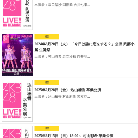
出演者：坂口渚沙 岡部麟 吉川七瀬...
HD
2024年8月20日（火） 「今日は誰に恋をする？」公演 武藤小
麟 生誕祭
出演者：村山彩希 岩立沙穂 向井地...
HD
2025年2月28日（金） 込山榛香 卒業公演
出演者：込山榛香 村山彩希 岩立沙...
HD
2025年6月15日（日）18:00～ 村山彩希 卒業公演