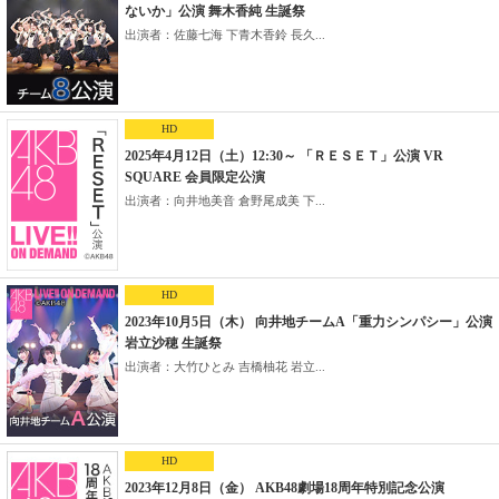
ないか」公演 舞木香純 生誕祭
出演者：佐藤七海 下青木香鈴 長久...
HD
2025年4月12日（土）12:30～ 「ＲＥＳＥＴ」公演 VR
SQUARE 会員限定公演
出演者：向井地美音 倉野尾成美 下...
HD
2023年10月5日（木） 向井地チームA「重力シンパシー」公演
岩立沙穂 生誕祭
出演者：大竹ひとみ 吉橋柚花 岩立...
HD
2023年12月8日（金） AKB48劇場18周年特別記念公演