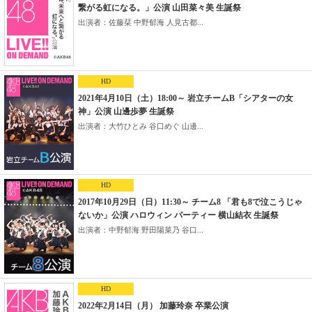
繋がる虹になる。」公演 山田菜々美 生誕祭
出演者：佐藤栞 中野郁海 人見古都...
HD
2021年4月10日（土）18:00～ 岩立チームB「シアターの女
神」公演 山邊歩夢 生誕祭
出演者：大竹ひとみ 谷口めぐ 山邊...
HD
2017年10月29日（日）11:30～ チーム8 「君も8で泣こうじゃ
ないか」公演 ハロウィン パーティー 横山結衣 生誕祭
出演者：中野郁海 野田陽菜乃 谷口...
HD
2022年2月14日（月） 加藤玲奈 卒業公演