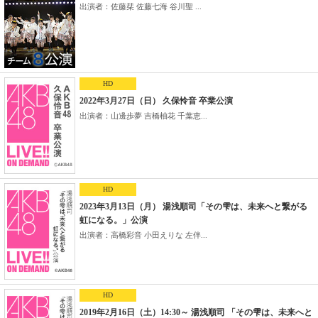
出演者：佐藤栞 佐藤七海 谷川聖 ...
HD
2022年3月27日（日） 久保怜音 卒業公演
出演者：山邊歩夢 吉橋柚花 千葉恵...
HD
2023年3月13日（月） 湯浅順司「その雫は、未来へと繋がる
虹になる。」公演
出演者：高橋彩音 小田えりな 左伴...
HD
2019年2月16日（土）14:30～ 湯浅順司 「その雫は、未来へと