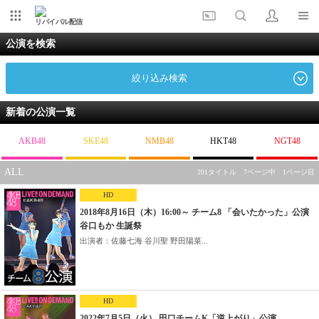
リバイバル配信
公演を検索
絞り込み検索
新着の公演一覧
AKB48
SKE48
NMB48
HKT48
NGT48
ALL
201タイトル 7ページ中 1ページ目
HD
2018年8月16日（木）16:00～ チーム8 「会いたかった」公演
谷口もか 生誕祭
出演者：佐藤七海 谷川聖 野田陽菜...
HD
2022年7月5日（火） 田口チームK「逆上がり」公演