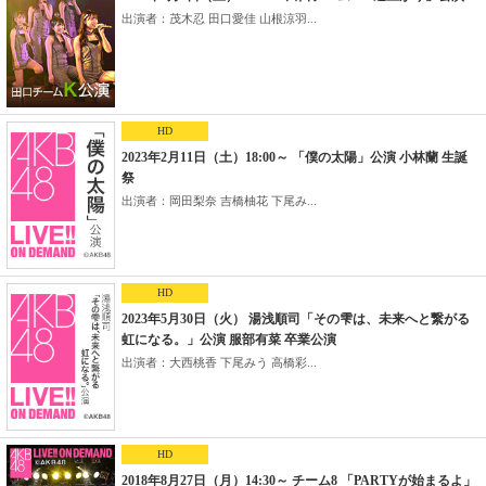
出演者：茂木忍 田口愛佳 山根涼羽...
HD
2023年2月11日（土）18:00～ 「僕の太陽」公演 小林蘭 生誕
祭
出演者：岡田梨奈 吉橋柚花 下尾み...
HD
2023年5月30日（火） 湯浅順司「その雫は、未来へと繋がる
虹になる。」公演 服部有菜 卒業公演
出演者：大西桃香 下尾みう 高橋彩...
HD
2018年8月27日（月）14:30～ チーム8 「PARTYが始まるよ」