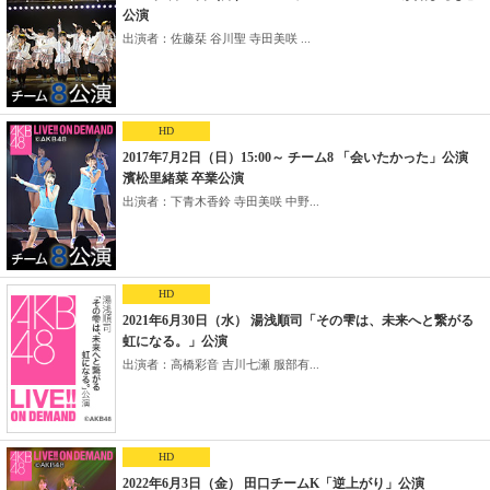
公演
出演者：佐藤栞 谷川聖 寺田美咲 ...
HD
2017年7月2日（日）15:00～ チーム8 「会いたかった」公演
濱松里緒菜 卒業公演
出演者：下青木香鈴 寺田美咲 中野...
HD
2021年6月30日（水） 湯浅順司「その雫は、未来へと繋がる
虹になる。」公演
出演者：高橋彩音 吉川七瀬 服部有...
HD
2022年6月3日（金） 田口チームK「逆上がり」公演