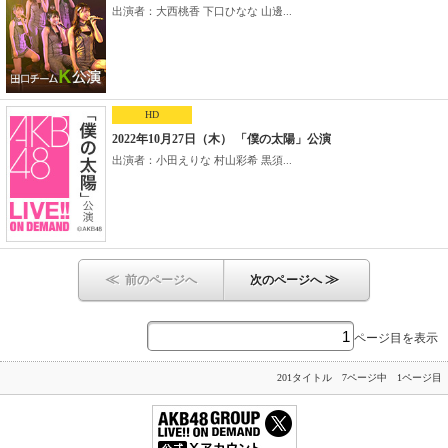
出演者：大西桃香 下口ひなな 山邊...
HD
2022年10月27日（木） 「僕の太陽」公演
出演者：小田えりな 村山彩希 黒須...
≪
≫
前のページへ
次のページへ
ページ目を表示
201タイトル 7ページ中 1ページ目