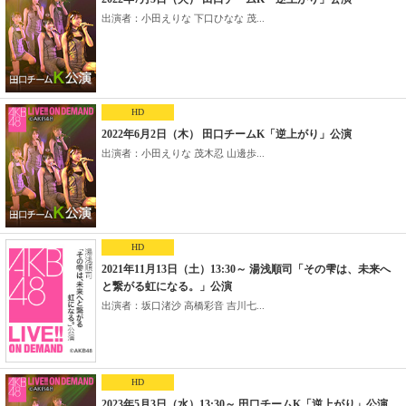
出演者：小田えりな 下口ひなな 茂...
HD
2022年6月2日（木） 田口チームK「逆上がり」公演
出演者：小田えりな 茂木忍 山邊歩...
HD
2021年11月13日（土）13:30～ 湯浅順司「その雫は、未来へ
と繋がる虹になる。」公演
出演者：坂口渚沙 高橋彩音 吉川七...
HD
2023年5月3日（水）13:30～ 田口チームK「逆上がり」公演