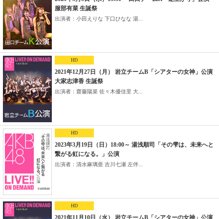
服部有菜 生誕祭
出演者：小田えりな 下口ひなな 湯...
HD
2021年12月27日（月） 岩立チームB「シアターの女神」公演
大家志津香 生誕祭
出演者：齋藤陽菜 佐々木優佳里 大...
HD
2023年3月19日（日）18:00～ 湯浅順司「その雫は、未来へと
繋がる虹になる。」公演
出演者：清水麻璃亜 吉川七瀬 左伴...
HD
2021年11月10日（水） 岩立チームB「シアターの女神」公演