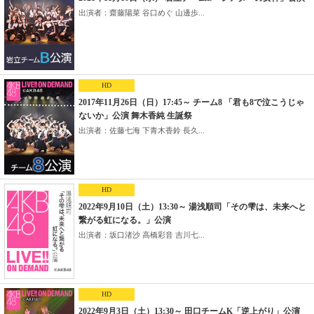
出演者：齋藤陽菜 谷口めぐ 山邊歩...
HD
2017年11月26日（日）17:45～ チーム8 「君も8で泣こうじゃ
ないか」公演 舞木香純 生誕祭
出演者：佐藤七海 下青木香鈴 長久...
HD
2022年9月10日（土）13:30～ 湯浅順司「その雫は、未来へと
繋がる虹になる。」公演
出演者：坂口渚沙 高橋彩音 吉川七...
HD
2022年9月3日（土）13:30～ 田口チームK「逆上がり」公演