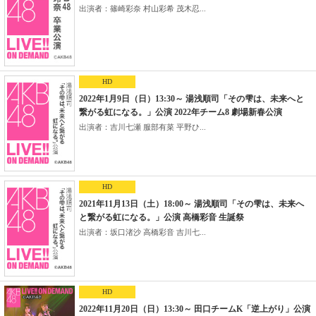
出演者：篠崎彩奈 村山彩希 茂木忍...
HD
2022年1月9日（日）13:30～ 湯浅順司「その雫は、未来へと
繋がる虹になる。」公演 2022年チーム8 劇場新春公演
出演者：吉川七瀬 服部有菜 平野ひ...
HD
2021年11月13日（土）18:00～ 湯浅順司「その雫は、未来へ
と繋がる虹になる。」公演 高橋彩音 生誕祭
出演者：坂口渚沙 高橋彩音 吉川七...
HD
2022年11月20日（日）13:30～ 田口チームK「逆上がり」公演