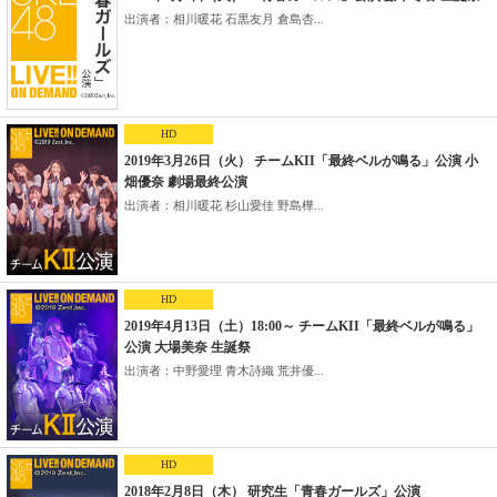
出演者：相川暖花 石黒友月 倉島杏...
HD
2019年3月26日（火） チームKII「最終ベルが鳴る」公演 小
畑優奈 劇場最終公演
出演者：相川暖花 杉山愛佳 野島樺...
HD
2019年4月13日（土）18:00～ チームKII「最終ベルが鳴る」
公演 大場美奈 生誕祭
出演者：中野愛理 青木詩織 荒井優...
HD
2018年2月8日（木） 研究生「青春ガールズ」公演