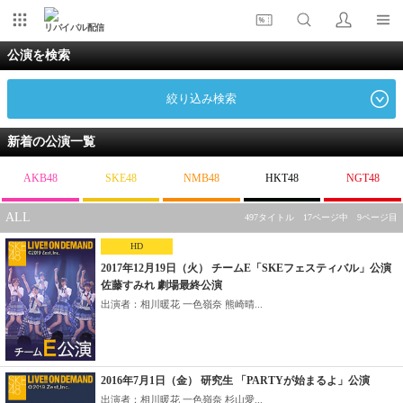
リバイバル配信
公演を検索
絞り込み検索
新着の公演一覧
AKB48
SKE48
NMB48
HKT48
NGT48
ALL
497タイトル 17ページ中 9ページ目
HD
2017年12月19日（火） チームE「SKEフェスティバル」公演
佐藤すみれ 劇場最終公演
出演者：相川暖花 一色嶺奈 熊崎晴...
2016年7月1日（金） 研究生 「PARTYが始まるよ」公演
出演者：相川暖花 一色嶺奈 杉山愛...