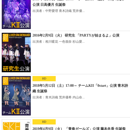
公演 日高優月 生誕祭
出演者：中野愛理 青木詩織 荒井優...
2016年2月9日（火） 研究生 「PARTYが始まるよ」公演
出演者：相川暖花 一色嶺奈 杉山愛...
HD
2018年5月12日（土）17:00～ チームKII「0start」公演 青木詩
織 生誕祭
出演者：青木詩織 荒井優希 内山命...
HD
2019年4月9日（火） 「青春ガールズ」公演 藤本冬香 生誕祭