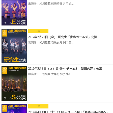
出演者：相川暖花 熊崎晴香 片岡成...
HD
2017年7月21日（金） 研究生「青春ガールズ」公演
出演者：相川暖花 石黒友月 岡田美...
2016年5月3日（火）13:00～ チームS 「制服の芽」公演
出演者：一色嶺奈 犬塚あさな 北川...
HD
2019年4月13日（土）13:00～ チームKII「最終ベルが鳴る」