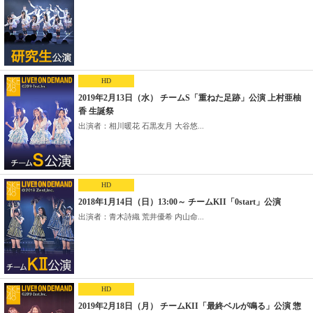
HD
2019年2月13日（水） チームS「重ねた足跡」公演 上村亜柚
香 生誕祭
出演者：相川暖花 石黒友月 大谷悠...
HD
2018年1月14日（日）13:00～ チームKII「0start」公演
出演者：青木詩織 荒井優希 内山命...
HD
2019年2月18日（月） チームKII「最終ベルが鳴る」公演 惣