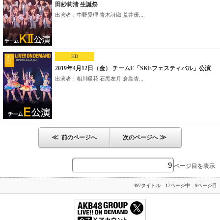
田紗莉渚 生誕祭
出演者：中野愛理 青木詩織 荒井優...
HD
2019年4月12日（金） チームE「SKEフェスティバル」公演
出演者：相川暖花 石黒友月 倉島杏...
≪
≫
前のページへ
次のページへ
ページ目を表示
497タイトル 17ページ中 9ページ目