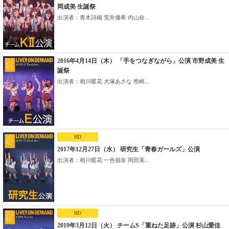
岡成美 生誕祭
出演者：青木詩織 荒井優希 内山命...
2016年4月14日（木） 「手をつなぎながら」公演 市野成美 生
誕祭
出演者：相川暖花 犬塚あさな 熊崎...
HD
2017年12月27日（水） 研究生「青春ガールズ」公演
出演者：相川暖花 一色嶺奈 岡田美...
HD
2019年3月12日（火） チームS「重ねた足跡」公演 杉山愛佳