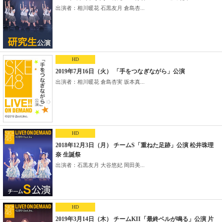
出演者：相川暖花 石黒友月 倉島杏...
HD
2019年7月16日（火） 「手をつなぎながら」公演
出演者：相川暖花 倉島杏実 坂本真...
HD
2018年12月3日（月） チームS「重ねた足跡」公演 松井珠理
奈 生誕祭
出演者：石黒友月 大谷悠妃 岡田美...
HD
2019年3月14日（木） チームKII「最終ベルが鳴る」公演 片