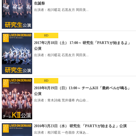
生誕祭
出演者：相川暖花 石黒友月 岡田美...
HD
2017年2月18日（土） 17:00～ 研究生「PARTYが始まるよ」
公演
出演者：相川暖花 石黒友月 岡田美...
HD
2018年8月19日（日）13:00～ チームKII「最終ベルが鳴る」
公演
出演者：青木詩織 荒井優希 内山命...
2016年3月23日（水） 研究生 「PARTYが始まるよ」公演
出演者：相川暖花 一色嶺奈 犬塚あ...