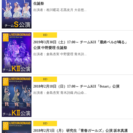
生誕祭
出演者：相川暖花 石黒友月 大谷悠...
HD
2019年3月30日（土）17:00～ チームKII「最終ベルが鳴る」
公演 中野愛理 生誕祭
出演者：倉島杏実 中野愛理 青木詩...
HD
2018年2月18日（日）17:00～ チームKII「0start」公演
出演者：倉島杏実 青木詩織 内山命...
HD
2018年2月5日（月） 研究生「青春ガールズ」公演 坂本真凛