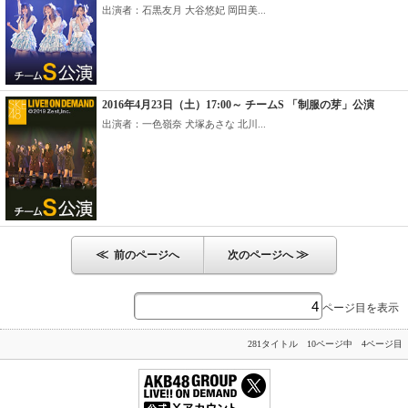
出演者：石黒友月 大谷悠妃 岡田美...
2016年4月23日（土）17:00～ チームS 「制服の芽」公演
出演者：一色嶺奈 犬塚あさな 北川...
≪
≫
前のページへ
次のページへ
ページ目を表示
281タイトル 10ページ中 4ページ目