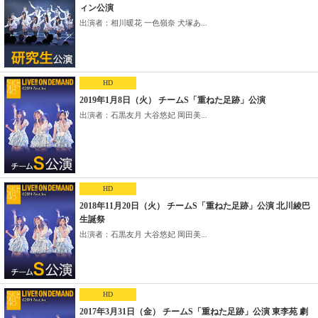
ィン公演
出演者：相川暖花 一色嶺奈 犬塚あ...
HD
2019年1月8日（火） チームS「重ねた足跡」公演
出演者：石黒友月 大谷悠妃 岡田美...
HD
2018年11月20日（火） チームS「重ねた足跡」公演 北川綾巴
生誕祭
出演者：石黒友月 大谷悠妃 岡田美...
HD
2017年3月31日（金） チームS「重ねた足跡」公演 東李苑 劇