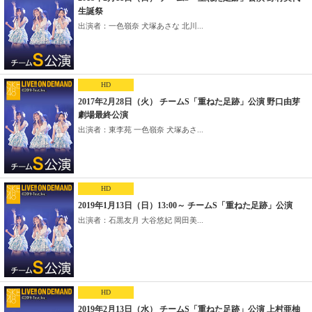
生誕祭
出演者：一色嶺奈 犬塚あさな 北川...
HD
2017年2月28日（火） チームS「重ねた足跡」公演 野口由芽
劇場最終公演
出演者：東李苑 一色嶺奈 犬塚あさ...
HD
2019年1月13日（日）13:00～ チームS「重ねた足跡」公演
出演者：石黒友月 大谷悠妃 岡田美...
HD
2019年2月13日（水） チームS「重ねた足跡」公演 上村亜柚