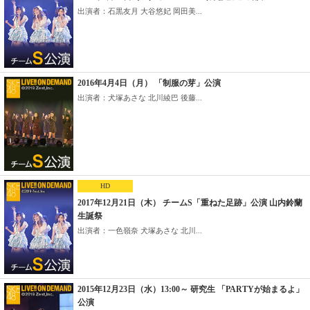
出演者：石黒友月 大谷悠妃 岡田美...
2016年4月4日（月） 「制服の芽」公演
出演者：犬塚あさな 北川綾巴 後藤...
HD
2017年12月21日（木） チームS「重ねた足跡」公演 山内鈴蘭
生誕祭
出演者：一色嶺奈 犬塚あさな 北川...
2015年12月23日（水）13:00～ 研究生 「PARTYが始まるよ」
公演