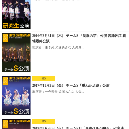
2016年3月31日（木） チームS 「制服の芽」公演 宮澤佐江 劇
場最終公演
出演者：東李苑 犬塚あさな 大矢真...
HD
2017年11月3日（金） チームS「重ねた足跡」公演
出演者：一色嶺奈 犬塚あさな 大矢...
HD
2019年3月26日（火） チームKII「最終ベルが鳴る」公演 小