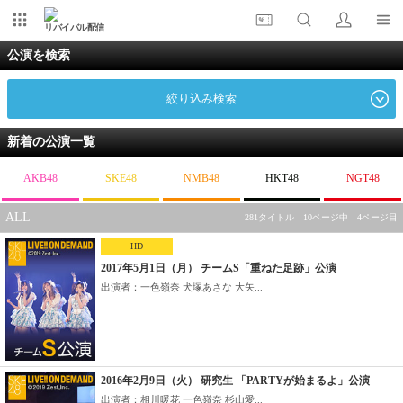
リバイバル配信
公演を検索
絞り込み検索
新着の公演一覧
AKB48
SKE48
NMB48
HKT48
NGT48
ALL
281タイトル 10ページ中 4ページ目
HD
2017年5月1日（月） チームS「重ねた足跡」公演
出演者：一色嶺奈 犬塚あさな 大矢...
2016年2月9日（火） 研究生 「PARTYが始まるよ」公演
出演者：相川暖花 一色嶺奈 杉山愛...