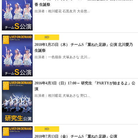
香 生誕祭
出演者：相川暖花 石黒友月 大谷悠...
HD
2018年1月25日（木） チームS「重ねた足跡」公演 北川愛乃
生誕祭
出演者：一色嶺奈 犬塚あさな 北川...
2016年4月3日（日）17:00～ 研究生 「PARTYが始まるよ」公
演
出演者：相川暖花 犬塚あさな 野口...
HD
2018年7月13日（金） チームS「重ねた足跡」公演