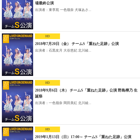
場最終公演
出演者：東李苑 一色嶺奈 犬塚あさ...
HD
2018年7月20日（金） チームS「重ねた足跡」公演
出演者：石黒友月 大谷悠妃 北川綾...
HD
2018年9月6日（木） チームS「重ねた足跡」公演 野島樺乃 生
誕祭
出演者：一色嶺奈 岡田美紅 北川綾...
HD
2019年1月13日（日）17:00～ チームS「重ねた足跡」公演