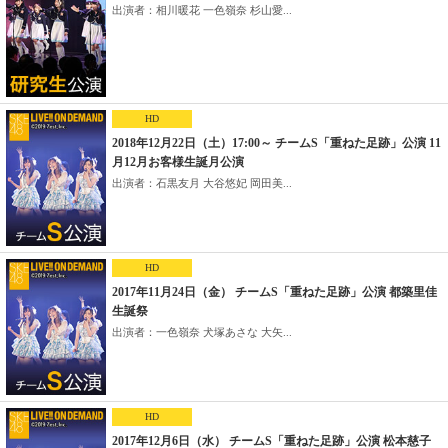
出演者：相川暖花 一色嶺奈 杉山愛...
HD
2018年12月22日（土）17:00～ チームS「重ねた足跡」公演 11
月12月お客様生誕月公演
出演者：石黒友月 大谷悠妃 岡田美...
HD
2017年11月24日（金） チームS「重ねた足跡」公演 都築里佳
生誕祭
出演者：一色嶺奈 犬塚あさな 大矢...
HD
2017年12月6日（水） チームS「重ねた足跡」公演 松本慈子