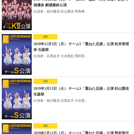
畑優奈 劇場最終公演
出演者：相川暖花 杉山愛佳 野島樺...
HD
2018年12月3日（月） チームS「重ねた足跡」公演 松井珠理
奈 生誕祭
出演者：石黒友月 大谷悠妃 岡田美...
HD
2019年3月12日（火） チームS「重ねた足跡」公演 杉山愛佳
生誕祭
出演者：相川暖花 石黒友月 大谷悠...
HD
2018年2月11日（日） チームS「重ねた足跡」公演 野村実代