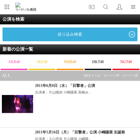
リバイバル配信
公演を検索
絞り込み検索
新着の公演一覧
AKB48
SKE48
NMB48
HKT48
NGT48
ALL
306タイトル 11ページ中 11ページ目
2011年6月8日（水）「目撃者」公演
出演者：片山陽加 小嶋陽菜 高橋み...
2011年5月16日（月）「目撃者」公演 小嶋陽菜 生誕祭
出演者：入山杏奈 片山陽加 小嶋陽...