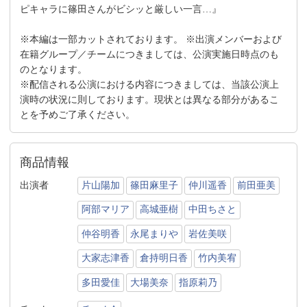
ピキャラに篠田さんがビシッと厳しい一言…』
※本編は一部カットされております。 ※出演メンバーおよび
在籍グループ／チームにつきましては、公演実施日時点のも
のとなります。
※配信される公演における内容につきましては、当該公演上
演時の状況に則しております。現状とは異なる部分があるこ
とを予めご了承ください。
商品情報
出演者
片山陽加
篠田麻里子
仲川遥香
前田亜美
阿部マリア
高城亜樹
中田ちさと
仲谷明香
永尾まりや
岩佐美咲
大家志津香
倉持明日香
竹内美宥
多田愛佳
大場美奈
指原莉乃