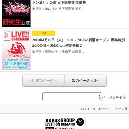
トン通り」公演 日下部愛菜 生誕祭
出演者：角ゆりあ 日下部愛菜 清司...
HD
2017年1月10日（火）18:00～ NGT48劇場オープン1周年特別
記念公演～DMM.com特別番組 2
出演者：荻野由佳 小熊倫実 加藤美...
≪
≫
前のページへ
次のページへ
ページ目を表示
65タイトル 3ページ中 1ページ目