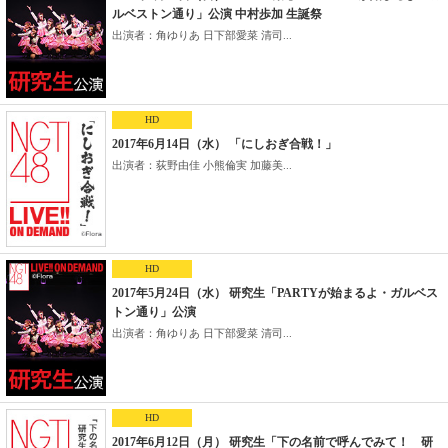
ルベストン通り」公演 中村歩加 生誕祭
出演者：角ゆりあ 日下部愛菜 清司...
HD
2017年6月14日（水） 「にしおぎ合戦！」
出演者：荻野由佳 小熊倫実 加藤美...
HD
2017年5月24日（水） 研究生「PARTYが始まるよ・ガルベス
トン通り」公演
出演者：角ゆりあ 日下部愛菜 清司...
HD
2017年6月12日（月） 研究生「下の名前で呼んでみて！ 研