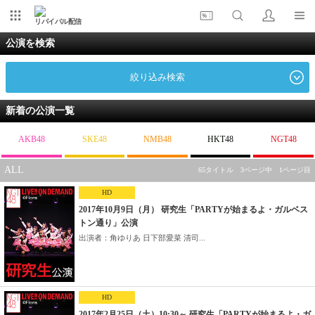
リバイバル配信
公演を検索
絞り込み検索
新着の公演一覧
AKB48
SKE48
NMB48
HKT48
NGT48
ALL
65タイトル 3ページ中 1ページ目
HD
2017年10月9日（月） 研究生「PARTYが始まるよ・ガルベス
トン通り」公演
出演者：角ゆりあ 日下部愛菜 清司...
HD
2017年2月25日（土）10:30～ 研究生「PARTYが始まるよ・ガ