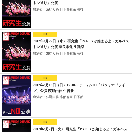
トン通り」公演
出演者：角ゆりあ 日下部愛菜 清司...
HD
2017年3月22日（水） 研究生「PARTYが始まるよ・ガルベス
トン通り」公演 奈良未遥 生誕祭
出演者：角ゆりあ 日下部愛菜 清司...
HD
2017年2月19日（日）17:30～ チームNIII「パジャマドライ
ブ」公演 荻野由佳 生誕祭
出演者：荻野由佳 小熊倫実 日下部...
HD
2017年2月7日（火） 研究生「PARTYが始まるよ・ガルベス