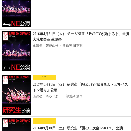
2016年4月21日（木） チームNIII 「PARTYが始まるよ」公演
大滝友梨亜 生誕祭
出演者：荻野由佳 小熊倫実 日下部...
HD
2017年1月31日（火） 研究生「PARTYが始まるよ・ガルベス
トン通り」公演
出演者：角ゆりあ 日下部愛菜 清司...
HD
2016年9月10日（土） 研究生 「夏の二次会PARTY」 公演