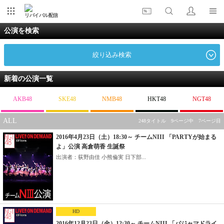
リバイバル配信
公演を検索
絞り込み検索
新着の公演一覧
AKB48
SKE48
NMB48
HKT48
NGT48
ALL
248タイトル 9ページ中 7ページ目
2016年4月23日（土）18:30～ チームNIII 「PARTYが始まる
よ」公演 高倉萌香 生誕祭
出演者：荻野由佳 小熊倫実 日下部...
HD
2016年12月23日（金）12:30～ チームNIII 「パジャマドライ