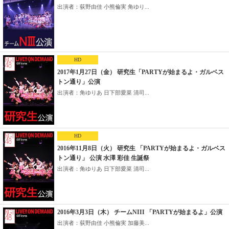
出演者：荻野由佳 小熊倫実 角ゆり...
HD
2017年1月27日（金） 研究生「PARTYが始まるよ・ガルベス
トン通り」公演
出演者：角ゆりあ 日下部愛菜 清司...
HD
2016年11月8日（火） 研究生 「PARTYが始まるよ・ガルベス
トン通り」 公演 水澤 彩佳 生誕祭
出演者：角ゆりあ 日下部愛菜 清司...
2016年3月3日（木） チームNIII 「PARTYが始まるよ」公演
出演者：荻野由佳 小熊倫実 加藤美...