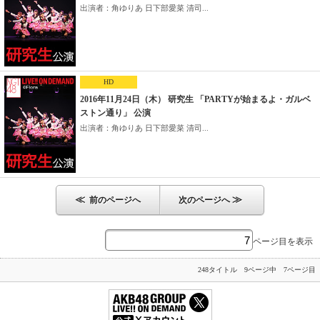
出演者：角ゆりあ 日下部愛菜 清司...
HD
2016年11月24日（木） 研究生 「PARTYが始まるよ・ガルベ
ストン通り」 公演
出演者：角ゆりあ 日下部愛菜 清司...
≪
≫
前のページへ
次のページへ
ページ目を表示
248タイトル 9ページ中 7ページ目