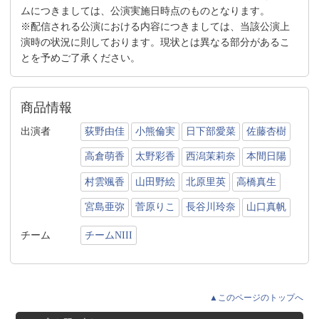
ムにつきましては、公演実施日時点のものとなります。
※配信される公演における内容につきましては、当該公演上
演時の状況に則しております。現状とは異なる部分があるこ
とを予めご了承ください。
商品情報
出演者
荻野由佳
小熊倫実
日下部愛菜
佐藤杏樹
高倉萌香
太野彩香
西潟茉莉奈
本間日陽
村雲颯香
山田野絵
北原里英
高橋真生
宮島亜弥
菅原りこ
長谷川玲奈
山口真帆
チーム
チームNIII
▲このページのトップへ