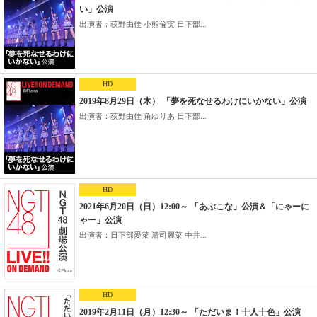
い」公演
出演者：荻野由佳 小熊倫実 日下部...
HD
2019年8月29日（木） 「夢を死なせるわけにいかない」公演
出演者：荻野由佳 角ゆりあ 日下部...
HD
2021年6月20日（日）12:00～ 「あぶこな」公演＆「にゃーに
ゃー」公演
出演者：日下部愛菜 清司麗菜 中井...
HD
2019年2月11日（月）12:30～ 「ただいま！十人十色」公演