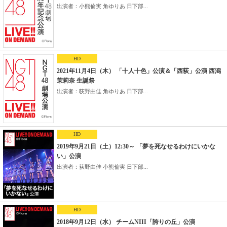
出演者：小熊倫実 角ゆりあ 日下部...
HD
2021年11月4日（木） 「十人十色」公演＆「西荻」公演 西潟
茉莉奈 生誕祭
出演者：荻野由佳 角ゆりあ 日下部...
HD
2019年9月21日（土）12:30～ 「夢を死なせるわけにいかな
い」公演
出演者：荻野由佳 小熊倫実 日下部...
HD
2018年9月12日（水） チームNIII「誇りの丘」公演