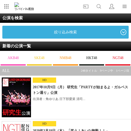
リバイバル配信
公演を検索
絞り込み検索
新着の公演一覧
AKB48
SKE48
NMB48
HKT48
NGT48
ALL
248タイトル 9ページ中 1ページ目
HD
2017年10月9日（月） 研究生「PARTYが始まるよ・ガルベス
トン通り」公演
出演者：角ゆりあ 日下部愛菜 清司...
HD
2020年3月19日（木） 「笑う！あいな御殿！！」