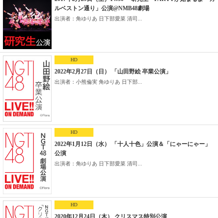
ルベストン通り」公演@NMB48劇場
出演者：角ゆりあ 日下部愛菜 清司...
HD
2022年2月27日（日） 「山田野絵 卒業公演」
出演者：小熊倫実 角ゆりあ 日下部...
HD
2022年1月12日（水） 「十人十色」公演＆「にゃーにゃー」
公演
出演者：角ゆりあ 日下部愛菜 清司...
HD
2020年12月24日（木） クリスマス特別公演