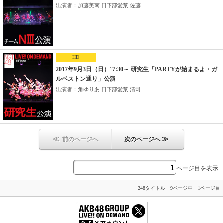
出演者：加藤美南 日下部愛菜 佐藤...
HD
2017年9月3日（日）17:30～ 研究生「PARTYが始まるよ・ガ
ルベストン通り」公演
出演者：角ゆりあ 日下部愛菜 清司...
≪
≫
前のページへ
次のページへ
ページ目を表示
248タイトル 9ページ中 1ページ目