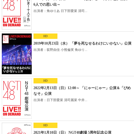
6人での思い出～
出演者：角ゆりあ 日下部愛菜 清司...
HD
2019年10月23日（水） 「夢を死なせるわけにいかない」公演
出演者：荻野由佳 小熊倫実 角ゆり...
HD
2022年2月13日（日）12:00～ 「にゃーにゃー」公演＆「ぴめ
なそ」公演
出演者：日下部愛菜 清司麗菜 中井...
HD
2021年1月10日（日） NGT48劇場 5周年記念公演