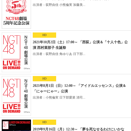
出演者：荻野由佳 小熊倫実 加藤美...
HD
2021年10月2日（土）17:00～ 「西荻」公演＆「十人十色」公
演 西村菜那子 生誕祭
出演者：荻野由佳 角ゆりあ 日下部...
HD
2021年8月1日（日）12:00～ 「アイドルエッセンス」公演＆
「にゃーにゃー」公演
出演者：小熊倫実 日下部愛菜 清司...
HD
2019年9月16日（月）12:30～ 「夢を死なせるわけにいかな