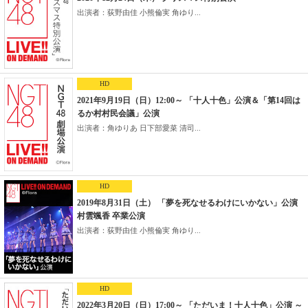
出演者：荻野由佳 小熊倫実 角ゆり...
HD
2021年9月19日（日）12:00～ 「十人十色」公演＆「第14回は
るか村村民会議」公演
出演者：角ゆりあ 日下部愛菜 清司...
HD
2019年8月31日（土） 「夢を死なせるわけにいかない」公演
村雲颯香 卒業公演
出演者：荻野由佳 小熊倫実 角ゆり...
HD
2022年3月20日（日）17:00～ 「ただいま！十人十色」公演 ～