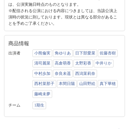
は、公演実施日時点のものとなります。
※配信される公演における内容につきましては、当該公演上
演時の状況に則しております。現状とは異なる部分があるこ
とを予めご了承ください。
商品情報
出演者
小熊倫実
角ゆりあ
日下部愛菜
佐藤杏樹
清司麗菜
高倉萌香
太野彩香
中井りか
中村歩加
奈良未遥
西潟茉莉奈
西村菜那子
本間日陽
山田野絵
真下華穂
藤崎未夢
チーム
1期生