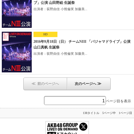
ブ」公演 山田野絵 生誕祭
出演者：荻野由佳 小熊倫実 加藤美...
HD
2016年9月18日（日） チームNIII 「パジャマドライブ」公演
山口真帆 生誕祭
出演者：荻野由佳 小熊倫実 加藤美...
≪
≫
前のページへ
次のページへ
ページ目を表示
138タイトル 5ページ中 1ページ目