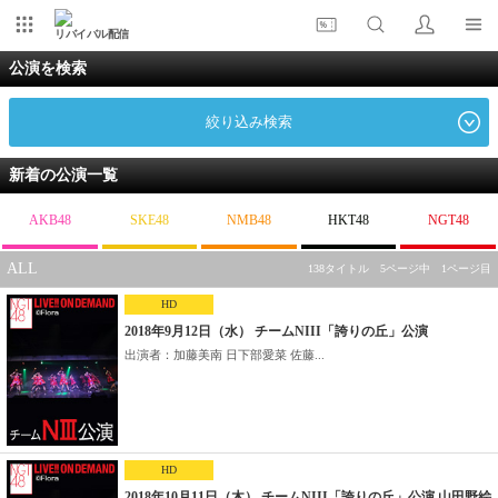
リバイバル配信
公演を検索
絞り込み検索
新着の公演一覧
AKB48
SKE48
NMB48
HKT48
NGT48
ALL
138タイトル 5ページ中 1ページ目
HD
2018年9月12日（水） チームNIII「誇りの丘」公演
出演者：加藤美南 日下部愛菜 佐藤...
HD
2018年10月11日（木） チームNIII「誇りの丘」公演 山田野絵