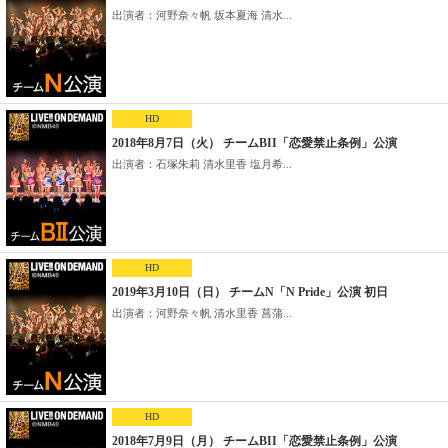
出演者：河野奈々帆 坂本夏海 清水...
HD
2018年8月7日（火） チームBII「恋愛禁止条例」公演
出演者：石塚朱莉 清水里香 塩月希...
HD
2019年3月10日（日） チームN「N Pride」公演 初日
出演者：河野奈々帆 清水里香 菖蒲...
HD
2018年7月9日（月） チームBII「恋愛禁止条例」公演