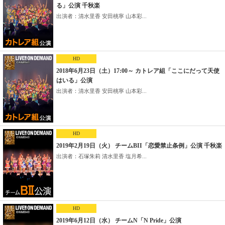
る」公演 千秋楽
出演者：清水里香 安田桃寧 山本彩...
HD
2018年6月23日（土）17:00～ カトレア組「ここにだって天使
はいる」公演
出演者：清水里香 安田桃寧 山本彩...
HD
2019年2月19日（火） チームBII「恋愛禁止条例」公演 千秋楽
出演者：石塚朱莉 清水里香 塩月希...
HD
2019年6月12日（水） チームN「N Pride」公演