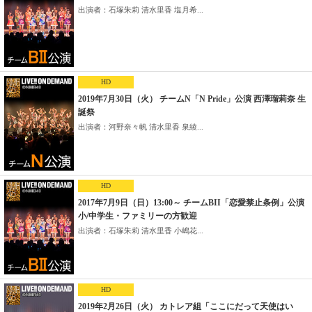
出演者：石塚朱莉 清水里香 塩月希...
HD
2019年7月30日（火） チームN「N Pride」公演 西澤瑠莉奈 生
誕祭
出演者：河野奈々帆 清水里香 泉綾...
HD
2017年7月9日（日）13:00～ チームBII「恋愛禁止条例」公演
小/中学生・ファミリーの方歓迎
出演者：石塚朱莉 清水里香 小嶋花...
HD
2019年2月26日（火） カトレア組「ここにだって天使はい