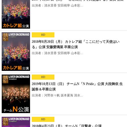
出演者：清水里香 安田桃寧 山本彩...
HD
2018年8月20日（月） カトレア組「ここにだって天使はい
る」公演 安藤愛璃菜 卒業公演
出演者：清水里香 安田桃寧 山本彩...
HD
2019年10月13日（日） チームN「N Pride」公演 大段舞依 生
誕祭＆卒業公演
出演者：河野奈々帆 坂本夏海 清水...
HD
2018年4月23日（月） チームN「目撃者」公演