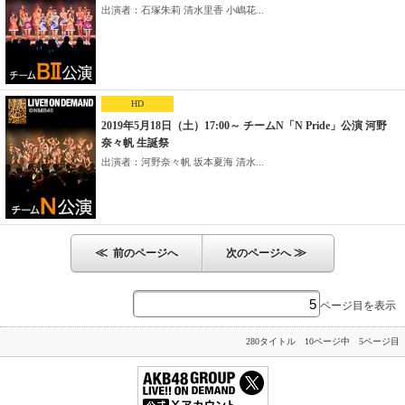
出演者：石塚朱莉 清水里香 小嶋花...
HD
2019年5月18日（土）17:00～ チームN「N Pride」公演 河野
奈々帆 生誕祭
出演者：河野奈々帆 坂本夏海 清水...
≪
≫
前のページへ
次のページへ
ページ目を表示
280タイトル 10ページ中 5ページ目