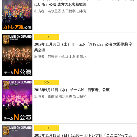
はいる」公演 遠方のお客様歓迎
出演者：清水里香 安田桃寧 山本彩...
HD
2019年11月30日（土） チームN「N Pride」公演 太田夢莉 卒
業公演
出演者：河野奈々帆 坂本夏海 清水...
HD
2018年9月12日（水） チームN「目撃者」公演
出演者：東由樹 清水里香 安田桃寧...
HD
2017年11月19日（日）12:00～ カトレア組「ここにだって天