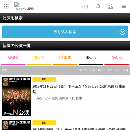
リバイバル配信
公演を検索
絞り込み検索
新着の公演一覧
AKB48
SKE48
NMB48
HKT48
NGT48
ALL
280タイトル 10ページ中 5ページ目
HD
2019年11月22日（金） チームN「N Pride」公演 泉綾乃 生誕
祭
出演者：小川結夏 河野奈々帆 坂本...
HD
2018年9月6日（木） チームBII「恋愛禁止条例」公演 沖田彩