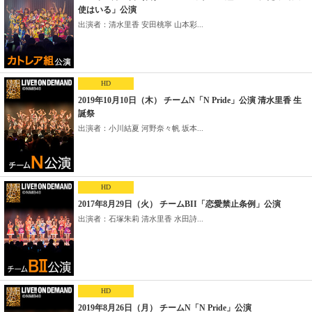
使はいる」公演
出演者：清水里香 安田桃寧 山本彩...
HD
2019年10月10日（木） チームN「N Pride」公演 清水里香 生
誕祭
出演者：小川結夏 河野奈々帆 坂本...
HD
2017年8月29日（火） チームBII「恋愛禁止条例」公演
出演者：石塚朱莉 清水里香 水田詩...
HD
2019年8月26日（月） チームN「N Pride」公演