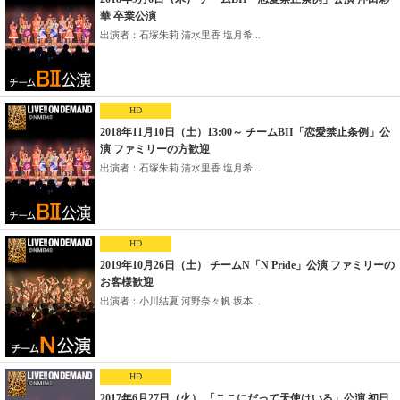
華 卒業公演
出演者：石塚朱莉 清水里香 塩月希...
HD
2018年11月10日（土）13:00～ チームBII「恋愛禁止条例」公
演 ファミリーの方歓迎
出演者：石塚朱莉 清水里香 塩月希...
HD
2019年10月26日（土） チームN「N Pride」公演 ファミリーの
お客様歓迎
出演者：小川結夏 河野奈々帆 坂本...
HD
2017年6月27日（火） 「ここにだって天使はいる」公演 初日