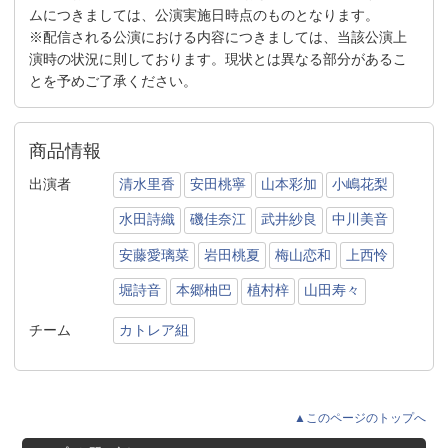
ムにつきましては、公演実施日時点のものとなります。
※配信される公演における内容につきましては、当該公演上
演時の状況に則しております。現状とは異なる部分があるこ
とを予めご了承ください。
商品情報
出演者
清水里香
安田桃寧
山本彩加
小嶋花梨
水田詩織
磯佳奈江
武井紗良
中川美音
安藤愛璃菜
岩田桃夏
梅山恋和
上西怜
堀詩音
本郷柚巴
植村梓
山田寿々
チーム
カトレア組
▲このページのトップへ