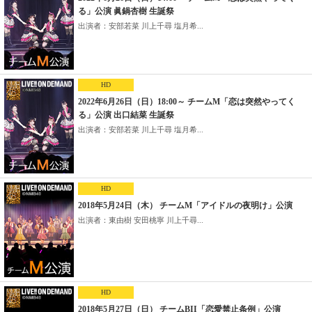
る」公演 眞鍋杏樹 生誕祭
出演者：安部若菜 川上千尋 塩月希...
HD
2022年6月26日（日）18:00～ チームM「恋は突然やってく
る」公演 出口結菜 生誕祭
出演者：安部若菜 川上千尋 塩月希...
HD
2018年5月24日（木） チームM「アイドルの夜明け」公演
出演者：東由樹 安田桃寧 川上千尋...
HD
2018年5月27日（日） チームBII「恋愛禁止条例」公演