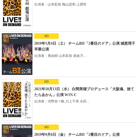
出演者：山本彩加 梅山恋和 上西怜
HD
2019年5月4日（土） チームBII「2番目のドア」公演 城恵理子
卒業公演
出演者：東由樹 山本彩加 泉綾乃 ...
HD
2021年10月13日（水） 白間美瑠プロデュース「大阪魂、捨て
たらあかん」公演 W1N-C
出演者：河野奈々帆 川上千尋 水田...
HD
2019年9月6日（金） チームBII「2番目のドア」公演