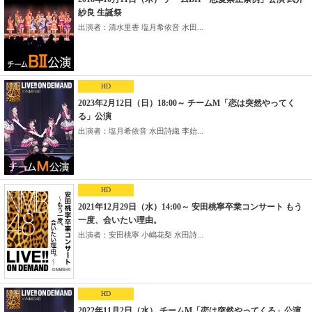
紗良 生誕祭
出演者：清水里香 塩月希依音 水田...
HD
2023年2月12日（日）18:00～ チームM「恋は突然やってく
る」公演
出演者：塩月希依音 水田詩織 李始...
HD
2021年12月29日（水）14:00～ 安田桃寧卒業コンサート もう
一度、会いたい理由。
出演者：安田桃寧 小嶋花梨 水田詩...
HD
2022年11月2日（水） チームM「恋は突然やってくる」公演