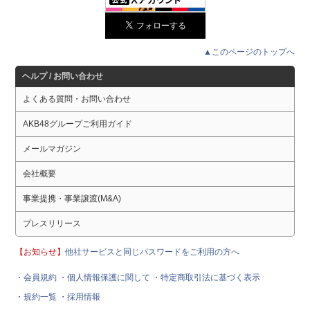
▲このページのトップへ
ヘルプ / お問い合わせ
よくある質問・お問い合わせ
AKB48グループご利用ガイド
メールマガジン
会社概要
事業提携・事業譲渡(M&A)
プレスリリース
【お知らせ】
他社サービスと同じパスワードをご利用の方へ
・会員規約
・個人情報保護に関して
・特定商取引法に基づく表示
・規約一覧
・採用情報