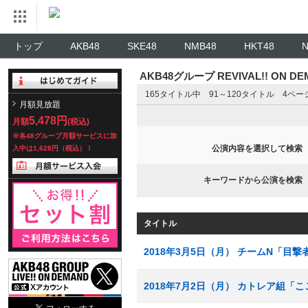
トップ
AKB48
SKE48
NMB48
HKT48
AKB48グループ REVIVAL!! ON 
165タイトル中 91～120タイトル 4ペ
月額見放題
5,478円
月額
(税込)
※各48グループ月額サービスに加
公演内容を選択して検索
入中は1,628円（税込）！
キーワードから公演を検索
タイトル
2018年3月5日（月） チームN「目撃
2018年7月2日（月） カトレア組