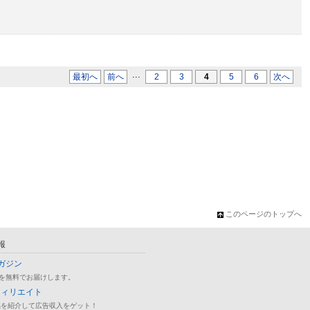
...
最初へ
前へ
2
3
4
5
6
次へ
このページのトップへ
報
ガジン
を無料でお届けします。
フィリエイト
品を紹介して広告収入をゲット！