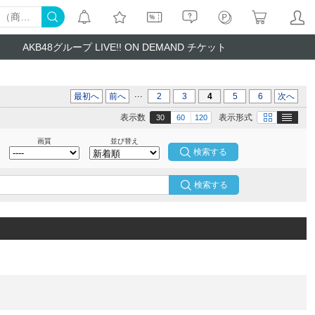
AKB48グループ LIVE!! ON DEMAND チケット
...
最初へ
前へ
2
3
4
5
6
次へ
テキスト
画像
表示数
表示形式
30
60
120
画質
並び替え
検索する