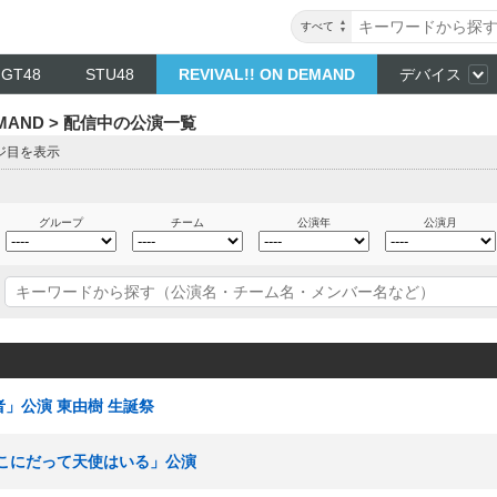
すべて
NGT48
STU48
REVIVAL!! ON DEMAND
デバイス
DEMAND > 配信中の公演一覧
ージ目を表示
グループ
チーム
公演年
公演月
者」公演 東由樹 生誕祭
「ここにだって天使はいる」公演