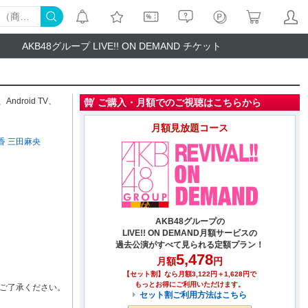
AKB48グループ LIVE!! ON DEMAND チケット
、
Android TV
、
ご購入・月額でのご視聴はこちらから
月額見放題コース
香
三田麻央
AKB48グループの
LIVE!! ON DEMAND月額サービスの
過去公演がすべて見られる定額プラン！
5,478
月額
円
【セット割】なら月額3,122円＋1,628円で
もっとお得にご利用いただけます。
ご了承ください。
セット割ご利用方法はこちら