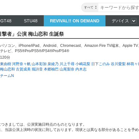
すべて
NGT48
STU48
REVIVAL!! ON DEMAND
デバイス
「目撃者」公演 梅山恋和 生誕祭
パソコン
、
iPhone/iPad
、
Android
、
Chromecast
、
Amazon Fire TV端末
、
Apple TV
テレビ
、
PS5®Pro/PS5®/PS4®Pro/PS4®
120分
東由樹
河野奈々帆
山本彩加
泉綾乃
川上千尋
小嶋花梨
日下このみ
谷川愛梨
林萌々
梅山恋和
古賀成美
堀詩音
本郷柚巴
山尾梨奈
内木志
チームN
につきましては、公演実施日時点のものとなります。
は、当該公演上演時の状況に則しております。現状とは異なる部分があることを予め