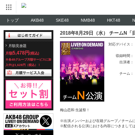
トップ
AKB48
SKE48
NMB48
HKT48
2018年8月29日（水） チームN
対応デバイス：
月額見放題
5,478円
月額
(税込)
収録時間：
※各48グループ月額サービスに加
出演者：
入中は1,628円（税込）！
チーム：
梅山恋和 生誕祭！
※出演メンバーおよび在籍グループ／チーム
※配信される公演における内容につきまして