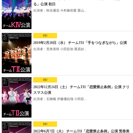
る」公演 初日
出演者：秋吉優花 今村麻莉愛 栗山...
HD
2019年2月20日（水） チームTII「手をつなぎながら」公演
出演者：荒巻美咲 小田彩加 栗原紗...
HD
2022年12月24日（土） チームTII「恋愛禁止条例」公演 クリ
スマス公演
出演者：石橋颯 伊藤優絵瑠 小田彩...
HD
2022年6月7日（火） チームTII「恋愛禁止条例」公演 荒巻美