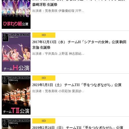
森崎冴彩 生誕祭
出演者：荒巻美咲 伊藤優絵瑠 川平...
HD
2017年12月13日（水） チームH「シアターの女神」公演 駒田
京伽 生誕祭
出演者：宇井真白 上野遥 神志那結...
HD
2021年5月1日（土） チームTII「手をつなぎながら」公演
出演者：荒巻美咲 小田彩加 栗原紗...
HD
2019年2月24日（日） チームTII「手をつなぎながら」公演