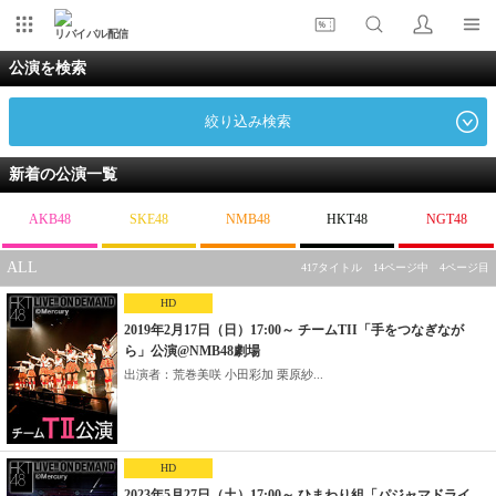
リバイバル配信
公演を検索
絞り込み検索
新着の公演一覧
AKB48
SKE48
NMB48
HKT48
NGT48
ALL
417タイトル 14ページ中 4ページ目
HD
2019年2月17日（日）17:00～ チームTII「手をつなぎなが
ら」公演@NMB48劇場
出演者：荒巻美咲 小田彩加 栗原紗...
HD
2023年5月27日（土）17:00～ ひまわり組「パジャマドライ