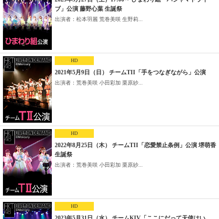
ブ」公演 藤野心葉 生誕祭
出演者：松本羽麗 荒巻美咲 生野莉...
HD
2021年5月9日（日） チームTII「手をつなぎながら」公演
出演者：荒巻美咲 小田彩加 栗原紗...
HD
2022年8月25日（木） チームTII「恋愛禁止条例」公演 堺萌香
生誕祭
出演者：荒巻美咲 小田彩加 栗原紗...
HD
2023年5月31日（水） チームKIV「ここにだって天使はい