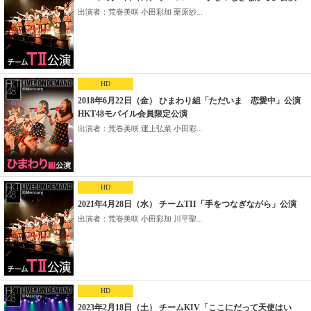
出演者：荒巻美咲 小田彩加 栗原紗...
HD
2018年6月22日（金） ひまわり組「ただいま 恋愛中」公演
HKT48モバイル会員限定公演
出演者：荒巻美咲 運上弘菜 小田彩...
HD
2021年4月28日（水） チームTII「手をつなぎながら」公演
出演者：荒巻美咲 小田彩加 川平聖...
HD
2023年2月18日（土） チームKIV「ここにだって天使はい