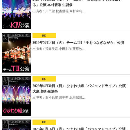
る」公演 本村碧唯 生誕祭
出演者：川平聖 秋吉優花 今村麻莉...
HD
2019年5月14日（火） チームTII「手をつなぎながら」公演
出演者：荒巻美咲 小田彩加 栗原紗...
HD
2023年4月30日（日） ひまわり組「パジャマドライブ」公演
大庭凜咲 生誕祭
出演者：石松結菜 川平聖 北川陽彩...
HD
2023年1月16日（月） ひまわり組「パジャマドライブ」公演