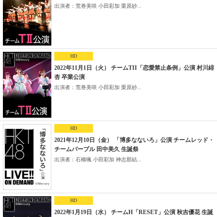
出演者：荒巻美咲 小田彩加 栗原紗...
HD
2022年11月1日（火） チームTII「恋愛禁止条例」公演 村川緋
杏 卒業公演
出演者：荒巻美咲 小田彩加 栗原紗...
HD
2021年12月10日（金） 「博多なないろ」公演 チームレッド・
チームパープル 田中美久 生誕祭
出演者：石橋颯 小田彩加 神志那結...
HD
2022年1月19日（水） チームH「RESET」公演 秋吉優花 生誕