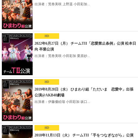
出演者：荒巻美咲 上野遥 小田彩加...
HD
2022年6月27日（月） チームTII「恋愛禁止条例」公演 松本日
向 卒業公演
出演者：荒巻美咲 小田彩加 栗原紗...
HD
2019年8月28日（水） ひまわり組「ただいま 恋愛中」出張
公演@AKB48劇場
出演者：伊藤優絵瑠 小田彩加 坂口...
HD
2018年11月13日（火） チームTII「手をつなぎながら」公演