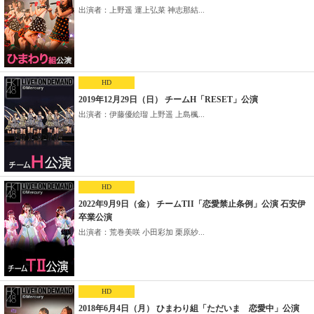
出演者：上野遥 運上弘菜 神志那結...
HD
2019年12月29日（日） チームH「RESET」公演
出演者：伊藤優絵瑠 上野遥 上島楓...
HD
2022年9月9日（金） チームTII「恋愛禁止条例」公演 石安伊
卒業公演
出演者：荒巻美咲 小田彩加 栗原紗...
HD
2018年6月4日（月） ひまわり組「ただいま 恋愛中」公演