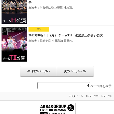
祭
出演者：伊藤優絵瑠 上野遥 神志那...
HD
2022年10月3日（月） チームTII「恋愛禁止条例」公演
出演者：荒巻美咲 小田彩加 栗原紗...
≪
≫
前のページへ
次のページへ
ページ目を表示
417タイトル 14ページ中 4ページ目