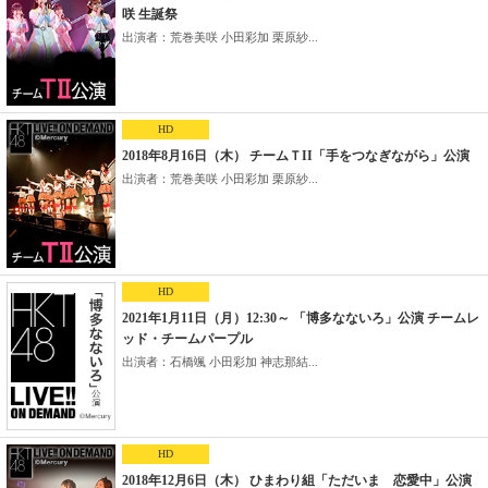
咲 生誕祭
出演者：荒巻美咲 小田彩加 栗原紗...
HD
2018年8月16日（木） チームＴII「手をつなぎながら」公演
出演者：荒巻美咲 小田彩加 栗原紗...
HD
2021年1月11日（月）12:30～ 「博多なないろ」公演 チームレ
ッド・チームパープル
出演者：石橋颯 小田彩加 神志那結...
HD
2018年12月6日（木） ひまわり組「ただいま 恋愛中」公演