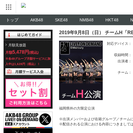
トップ
AKB48
SKE48
NMB48
HKT48
2019年9月8日（日） チームH「
対応デバイス：
月額見放題
5,478円
月額
(税込)
収録時間：
※各48グループ月額サービスに加
出演者：
入中は1,628円（税込）！
チーム：
福岡県外の方限定公演
※出演メンバーおよび在籍グループ／チーム
※配信される公演における内容につきまして