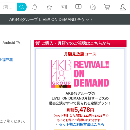
AKB48グループ LIVE!! ON DEMAND チケット
、
Android TV
、
ご購入・月額でのご視聴はこちらから
月額見放題コース
上凜巳花
AKB48グループの
LIVE!! ON DEMAND月額サービスの
過去公演がすべて見られる定額プラン！
5,478
月額
円
【セット割】なら月額3,122円＋1,628円で
もっとお得にご利用いただけます。
ご了承ください。
セット割ご利用方法はこちら