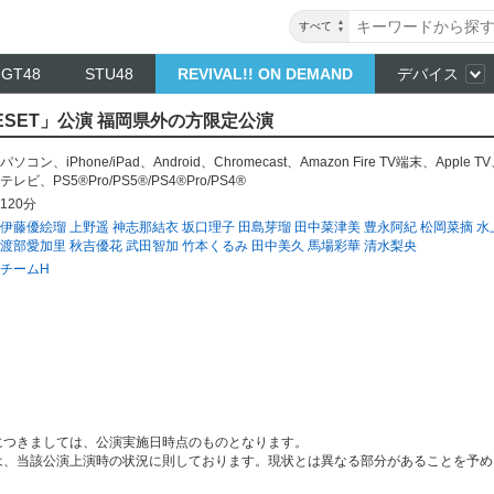
すべて
NGT48
STU48
REVIVAL!! ON DEMAND
デバイス
RESET」公演 福岡県外の方限定公演
パソコン
、
iPhone/iPad
、
Android
、
Chromecast
、
Amazon Fire TV端末
、
Apple TV
テレビ
、
PS5®Pro/PS5®/PS4®Pro/PS4®
120分
伊藤優絵瑠
上野遥
神志那結衣
坂口理子
田島芽瑠
田中菜津美
豊永阿紀
松岡菜摘
水
渡部愛加里
秋吉優花
武田智加
竹本くるみ
田中美久
馬場彩華
清水梨央
チームH
につきましては、公演実施日時点のものとなります。
は、当該公演上演時の状況に則しております。現状とは異なる部分があることを予め